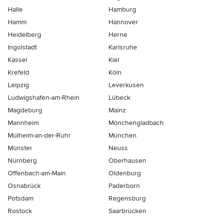
Halle
Hamburg
Hamm
Hannover
Heidelberg
Herne
Ingolstadt
Karlsruhe
Kassel
Kiel
Krefeld
Köln
Leipzig
Leverkusen
Ludwigshafen-am-Rhein
Lübeck
Magdeburg
Mainz
Mannheim
Mönchen­gladbach
Mülheim-an-der-Ruhr
München
Münster
Neuss
Nürnberg
Oberhausen
Offenbach-am-Main
Oldenburg
Osnabrück
Paderborn
Potsdam
Regensburg
Rostock
Saarbrücken