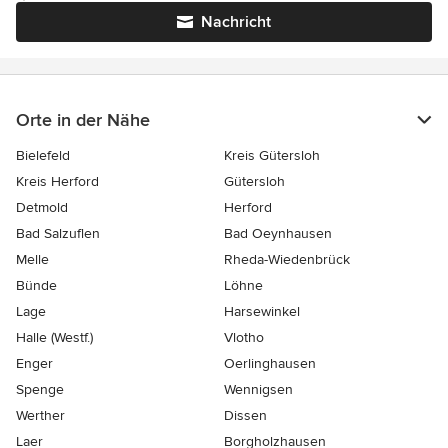
Nachricht
Orte in der Nähe
Bielefeld
Kreis Gütersloh
Kreis Herford
Gütersloh
Detmold
Herford
Bad Salzuflen
Bad Oeynhausen
Melle
Rheda-Wiedenbrück
Bünde
Löhne
Lage
Harsewinkel
Halle (Westf.)
Vlotho
Enger
Oerlinghausen
Spenge
Wennigsen
Werther
Dissen
Laer
Borgholzhausen