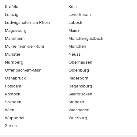
Krefeld
Köln
Leipzig
Leverkusen
Ludwigshafen-am-Rhein
Lübeck
Magdeburg
Mainz
Mannheim
Mönchen­gladbach
Mülheim-an-der-Ruhr
München
Münster
Neuss
Nürnberg
Oberhausen
Offenbach-am-Main
Oldenburg
Osnabrück
Paderborn
Potsdam
Regensburg
Rostock
Saarbrücken
Solingen
Stuttgart
Wien
Wiesbaden
Wuppertal
Würzburg
Zürich