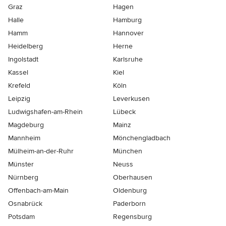
Graz
Hagen
Halle
Hamburg
Hamm
Hannover
Heidelberg
Herne
Ingolstadt
Karlsruhe
Kassel
Kiel
Krefeld
Köln
Leipzig
Leverkusen
Ludwigshafen-am-Rhein
Lübeck
Magdeburg
Mainz
Mannheim
Mönchen­gladbach
Mülheim-an-der-Ruhr
München
Münster
Neuss
Nürnberg
Oberhausen
Offenbach-am-Main
Oldenburg
Osnabrück
Paderborn
Potsdam
Regensburg