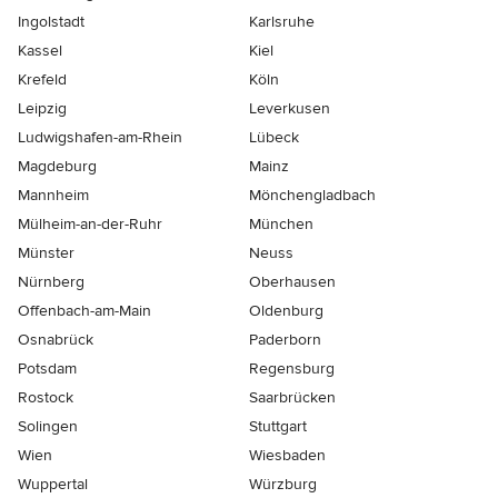
Ingolstadt
Karlsruhe
Kassel
Kiel
Krefeld
Köln
Leipzig
Leverkusen
Ludwigshafen-am-Rhein
Lübeck
Magdeburg
Mainz
Mannheim
Mönchen­gladbach
Mülheim-an-der-Ruhr
München
Münster
Neuss
Nürnberg
Oberhausen
Offenbach-am-Main
Oldenburg
Osnabrück
Paderborn
Potsdam
Regensburg
Rostock
Saarbrücken
Solingen
Stuttgart
Wien
Wiesbaden
Wuppertal
Würzburg