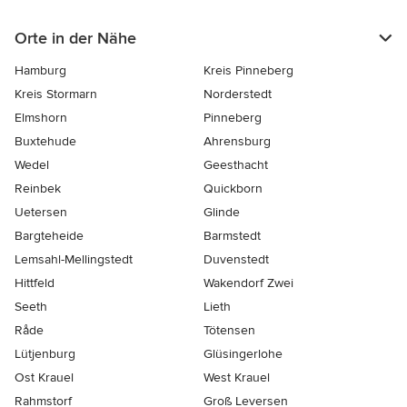
Orte in der Nähe
Hamburg
Kreis Pinneberg
Kreis Stormarn
Norderstedt
Elmshorn
Pinneberg
Buxtehude
Ahrensburg
Wedel
Geesthacht
Reinbek
Quickborn
Uetersen
Glinde
Bargteheide
Barmstedt
Lemsahl-Mellingstedt
Duvenstedt
Hittfeld
Wakendorf Zwei
Seeth
Lieth
Råde
Tötensen
Lütjenburg
Glüsingerlohe
Ost Krauel
West Krauel
Rahmstorf
Groß Leversen