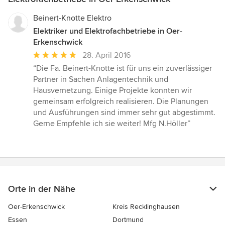
Beinert-Knotte Elektro
Elektriker und Elektrofachbetriebe in Oer-
Erkenschwick
Durchschnittliche
28. April 2016
Bewertung:
“Die Fa. Beinert-Knotte ist für uns ein zuverlässiger
5
Partner in Sachen Anlagentechnik und
von
Hausvernetzung. Einige Projekte konnten wir
5
gemeinsam erfolgreich realisieren. Die Planungen
Sternen
und Ausführungen sind immer sehr gut abgestimmt.
Gerne Empfehle ich sie weiter! Mfg N.Höller”
Orte in der Nähe
Oer-Erkenschwick
Kreis Recklinghausen
Essen
Dortmund