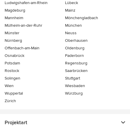
Ludwigshafen-am-Rhein
Lübeck
Magdeburg
Mainz
Mannheim
Mönchen­gladbach
Mülheim-an-der-Ruhr
München
Münster
Neuss
Nürnberg
Oberhausen
Offenbach-am-Main
Oldenburg
Osnabrück
Paderborn
Potsdam
Regensburg
Rostock
Saarbrücken
Solingen
Stuttgart
Wien
Wiesbaden
Wuppertal
Würzburg
Zürich
Projektart