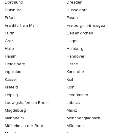
Dortmund
Dresden
Duisburg
Düsseldorf
Erfurt
Essen
Frankfurt am Main
Freiburg-im-Breisgau
Fürth
Gelsenkirchen
Graz
Hagen
Halle
Hamburg
Hamm
Hannover
Heidelberg
Herne
Ingolstadt
Karlsruhe
Kassel
Kiel
Krefeld
Köln
Leipzig
Leverkusen
Ludwigshafen-am-Rhein
Lübeck
Magdeburg
Mainz
Mannheim
Mönchen­gladbach
Mülheim-an-der-Ruhr
München