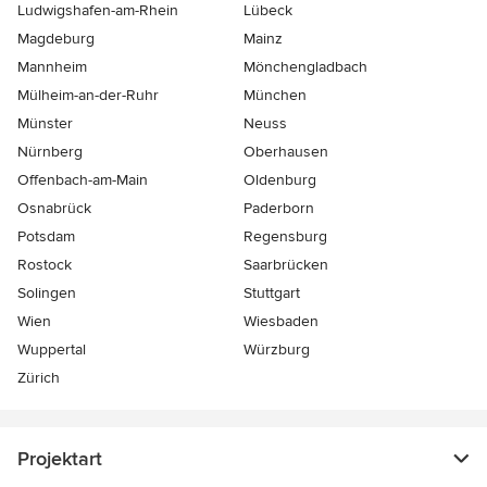
Ludwigshafen-am-Rhein
Lübeck
Magdeburg
Mainz
Mannheim
Mönchen­gladbach
Mülheim-an-der-Ruhr
München
Münster
Neuss
Nürnberg
Oberhausen
Offenbach-am-Main
Oldenburg
Osnabrück
Paderborn
Potsdam
Regensburg
Rostock
Saarbrücken
Solingen
Stuttgart
Wien
Wiesbaden
Wuppertal
Würzburg
Zürich
Projektart