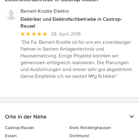
Beinert-Knotte Elektro
Elektriker und Elektrofachbetriebe in Castrop-
Rauxel
Durchschnittliche
28. April 2016
Bewertung:
“Die Fa. Beinert-Knotte ist für uns ein zuverlässiger
5
Partner in Sachen Anlagentechnik und
von
Hausvernetzung. Einige Projekte konnten wir
5
gemeinsam erfolgreich realisieren. Die Planungen
Sternen
und Ausführungen sind immer sehr gut abgestimmt.
Gerne Empfehle ich sie weiter! Mfg N.Höller”
Orte in der Nähe
Castrop-Rauxel
Kreis Recklinghausen
Essen
Dortmund