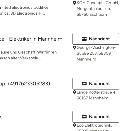
KGH Concepts GmbH,
inted electronics, additive
Mergenthalerallee,
nics, 3D Electronics, Fl...
65760 Eschborn
e - Elektriker in Mannheim
Nachricht
George-Washington-
uhause und Geschäft. Wir führen
Straße 253, 68309
ausch alter Verkabelu...
Mannheim
p:+4917623305283)
Nachricht
Lange Rötterstraße 4,
68167 Mannheim
k
Nachricht
Eco Elektrotechnik,