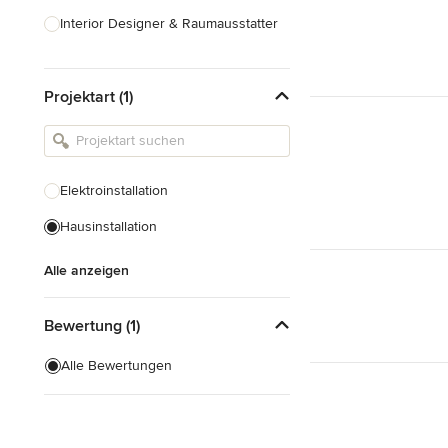
Interior Designer & Raumausstatter
Küchenplanung
Projektart (1)
Landschaftsarchitekten
Armaturen & Sanitärbedarf
Beleuchtung
Elektroinstallation
Einbauschränke
Hausinstallation
Alle anzeigen
Alle anzeigen
Bewertung (1)
Alle Bewertungen