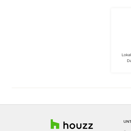
Lokal
Da
UN