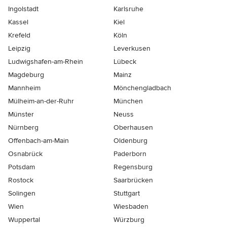
Ingolstadt
Karlsruhe
Kassel
Kiel
Krefeld
Köln
Leipzig
Leverkusen
Ludwigshafen-am-Rhein
Lübeck
Magdeburg
Mainz
Mannheim
Mönchen­gladbach
Mülheim-an-der-Ruhr
München
Münster
Neuss
Nürnberg
Oberhausen
Offenbach-am-Main
Oldenburg
Osnabrück
Paderborn
Potsdam
Regensburg
Rostock
Saarbrücken
Solingen
Stuttgart
Wien
Wiesbaden
Wuppertal
Würzburg