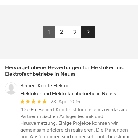
1
2
3
Hervorgehobene Bewertungen für Elektriker und
Elektrofachbetriebe in Neuss
Beinert-Knotte Elektro
Elektriker und Elektrofachbetriebe in Neuss
Durchschnittliche
28. April 2016
Bewertung:
“Die Fa. Beinert-Knotte ist für uns ein zuverlässiger
5
Partner in Sachen Anlagentechnik und
von
Hausvernetzung. Einige Projekte konnten wir
5
gemeinsam erfolgreich realisieren. Die Planungen
Sternen
und Ausführungen sind immer sehr gut abgestimmt.