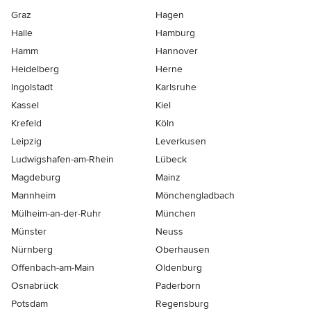
Graz
Hagen
Halle
Hamburg
Hamm
Hannover
Heidelberg
Herne
Ingolstadt
Karlsruhe
Kassel
Kiel
Krefeld
Köln
Leipzig
Leverkusen
Ludwigshafen-am-Rhein
Lübeck
Magdeburg
Mainz
Mannheim
Mönchen­gladbach
Mülheim-an-der-Ruhr
München
Münster
Neuss
Nürnberg
Oberhausen
Offenbach-am-Main
Oldenburg
Osnabrück
Paderborn
Potsdam
Regensburg