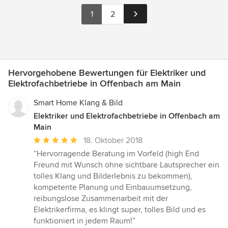
1
2
Hervorgehobene Bewertungen für Elektriker und
Elektrofachbetriebe in Offenbach am Main
Smart Home Klang & Bild
Elektriker und Elektrofachbetriebe in Offenbach am
Main
Durchschnittliche
18. Oktober 2018
Bewertung:
“Hervorragende Beratung im Vorfeld (high End
5
Freund mit Wunsch ohne sichtbare Lautsprecher ein
von
tolles Klang und Bilderlebnis zu bekommen),
5
kompetente Planung und Einbauumsetzung,
Sternen
reibungslose Zusammenarbeit mit der
Elektrikerfirma, es klingt super, tolles Bild und es
funktioniert in jedem Raum!”