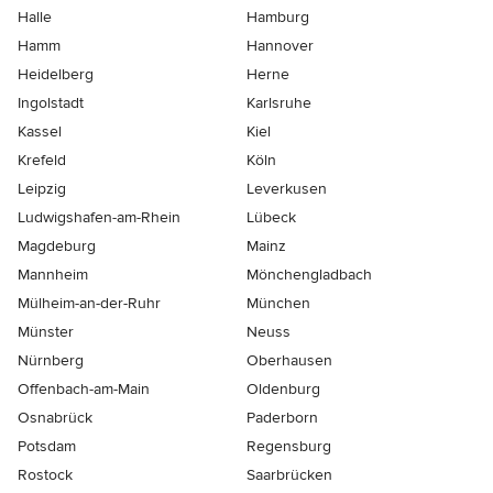
Halle
Hamburg
Hamm
Hannover
Heidelberg
Herne
Ingolstadt
Karlsruhe
Kassel
Kiel
Krefeld
Köln
Leipzig
Leverkusen
Ludwigshafen-am-Rhein
Lübeck
Magdeburg
Mainz
Mannheim
Mönchen­gladbach
Mülheim-an-der-Ruhr
München
Münster
Neuss
Nürnberg
Oberhausen
Offenbach-am-Main
Oldenburg
Osnabrück
Paderborn
Potsdam
Regensburg
Rostock
Saarbrücken