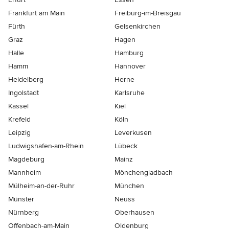
Frankfurt am Main
Freiburg-im-Breisgau
Fürth
Gelsenkirchen
Graz
Hagen
Halle
Hamburg
Hamm
Hannover
Heidelberg
Herne
Ingolstadt
Karlsruhe
Kassel
Kiel
Krefeld
Köln
Leipzig
Leverkusen
Ludwigshafen-am-Rhein
Lübeck
Magdeburg
Mainz
Mannheim
Mönchen­gladbach
Mülheim-an-der-Ruhr
München
Münster
Neuss
Nürnberg
Oberhausen
Offenbach-am-Main
Oldenburg