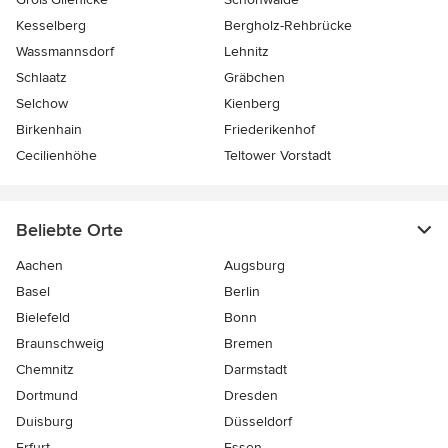
Kesselberg
Bergholz-Rehbrücke
Wassmannsdorf
Lehnitz
Schlaatz
Gräbchen
Selchow
Kienberg
Birkenhain
Friederikenhof
Cecilienhöhe
Teltower Vorstadt
Beliebte Orte
Aachen
Augsburg
Basel
Berlin
Bielefeld
Bonn
Braunschweig
Bremen
Chemnitz
Darmstadt
Dortmund
Dresden
Duisburg
Düsseldorf
Erfurt
Essen