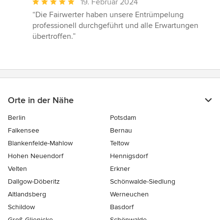
Durchschnittliche
19. Februar 2024
Bewertung:
“Die Fairwerter haben unsere Entrümpelung
5
professionell durchgeführt und alle Erwartungen
von
übertroffen.”
5
Sternen
Orte in der Nähe
Berlin
Potsdam
Falkensee
Bernau
Blankenfelde-Mahlow
Teltow
Hohen Neuendorf
Hennigsdorf
Velten
Erkner
Dallgow-Döberitz
Schönwalde-Siedlung
Altlandsberg
Werneuchen
Schildow
Basdorf
Groß Glienicke
Schönwalde