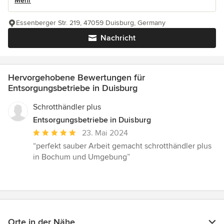
Mehr
Essenberger Str. 219, 47059 Duisburg, Germany
Nachricht
Hervorgehobene Bewertungen für
Entsorgungsbetriebe in Duisburg
Schrotthändler plus
Entsorgungsbetriebe in Duisburg
Durchschnittliche
23. Mai 2024
Bewertung:
“perfekt sauber Arbeit gemacht schrotthändler plus
5
in Bochum und Umgebung”
von
5
Sternen
Orte in der Nähe