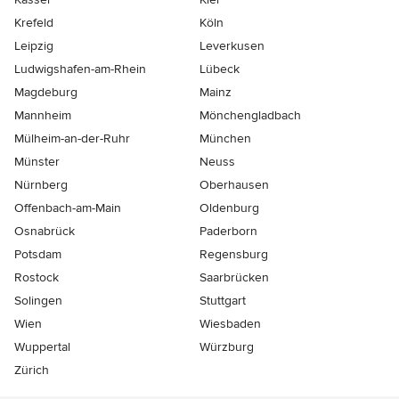
Krefeld
Köln
Leipzig
Leverkusen
Ludwigshafen-am-Rhein
Lübeck
Magdeburg
Mainz
Mannheim
Mönchen­gladbach
Mülheim-an-der-Ruhr
München
Münster
Neuss
Nürnberg
Oberhausen
Offenbach-am-Main
Oldenburg
Osnabrück
Paderborn
Potsdam
Regensburg
Rostock
Saarbrücken
Solingen
Stuttgart
Wien
Wiesbaden
Wuppertal
Würzburg
Zürich