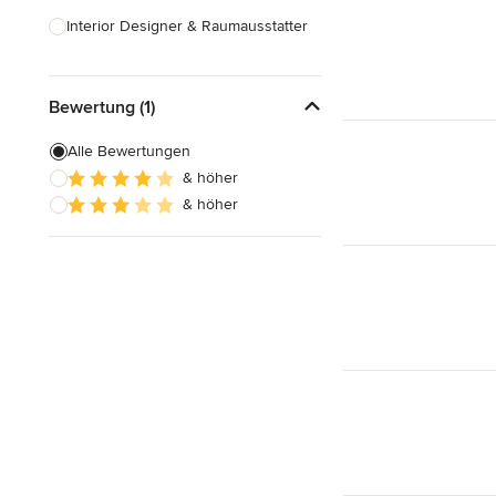
Interior Designer & Raumausstatter
Küchenplanung
Bewertung (1)
Landschaftsarchitekten
Armaturen & Sanitärbedarf
Alle Bewertungen
& höher
Beleuchtung
& höher
Einbauschränke
Alle anzeigen