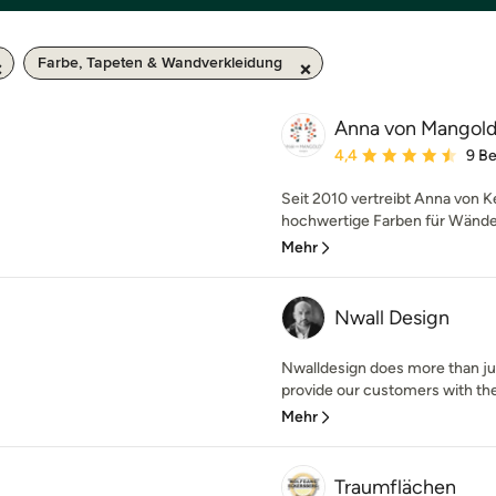
Farbe, Tapeten & Wandverkleidung
Anna von Mangold
Durchschnittliche Bewe
4,4
9 B
Seit 2010 vertreibt Anna von 
hochwertige Farben für Wände
Mehr
Nwall Design
Nwalldesign does more than ju
provide our customers with the 
Mehr
Traumflächen