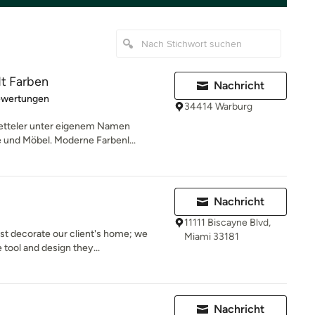
t Farben
Nachricht
rtung: 4.4 von 5 Sternen
ewertungen
34414 Warburg
Ketteler unter eigenem Namen
 und Möbel. Moderne Farbenl...
Nachricht
11111 Biscayne Blvd,
st decorate our client's home; we
Miami 33181
tool and design they...
Nachricht