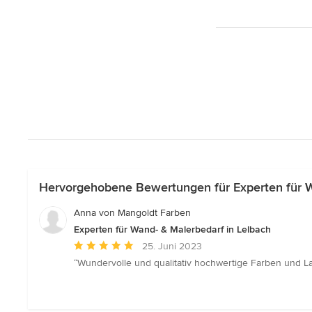
Hervorgehobene Bewertungen für Experten für W
Anna von Mangoldt Farben
Experten für Wand- & Malerbedarf in Lelbach
Durchschnittliche
25. Juni 2023
Bewertung:
“Wundervolle und qualitativ hochwertige Farben und La
5
von
5