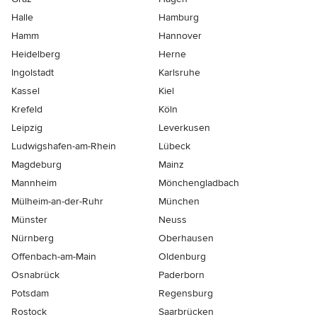
Halle
Hamburg
Hamm
Hannover
Heidelberg
Herne
Ingolstadt
Karlsruhe
Kassel
Kiel
Krefeld
Köln
Leipzig
Leverkusen
Ludwigshafen-am-Rhein
Lübeck
Magdeburg
Mainz
Mannheim
Mönchen­gladbach
Mülheim-an-der-Ruhr
München
Münster
Neuss
Nürnberg
Oberhausen
Offenbach-am-Main
Oldenburg
Osnabrück
Paderborn
Potsdam
Regensburg
Rostock
Saarbrücken