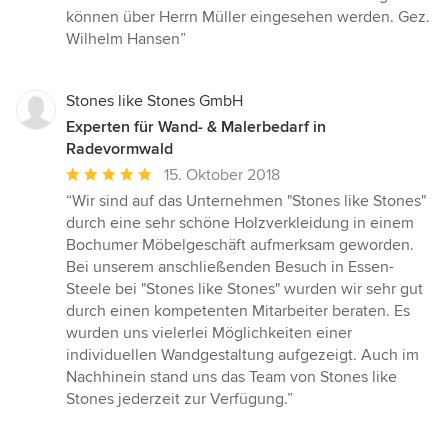
können über Herrn Müller eingesehen werden. Gez.
Wilhelm Hansen”
Stones like Stones GmbH
Experten für Wand- & Malerbedarf in
Radevormwald
Durchschnittliche
15. Oktober 2018
Bewertung:
“Wir sind auf das Unternehmen "Stones like Stones"
5
durch eine sehr schöne Holzverkleidung in einem
von
Bochumer Möbelgeschäft aufmerksam geworden.
5
Bei unserem anschließenden Besuch in Essen-
Sternen
Steele bei "Stones like Stones" wurden wir sehr gut
durch einen kompetenten Mitarbeiter beraten. Es
wurden uns vielerlei Möglichkeiten einer
individuellen Wandgestaltung aufgezeigt. Auch im
Nachhinein stand uns das Team von Stones like
Stones jederzeit zur Verfügung.”