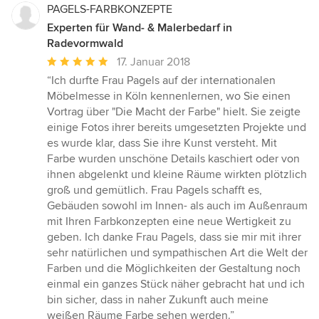
PAGELS-FARBKONZEPTE
Experten für Wand- & Malerbedarf in
Radevormwald
Durchschnittliche
17. Januar 2018
Bewertung:
“Ich durfte Frau Pagels auf der internationalen
5
Möbelmesse in Köln kennenlernen, wo Sie einen
von
Vortrag über "Die Macht der Farbe" hielt. Sie zeigte
5
einige Fotos ihrer bereits umgesetzten Projekte und
Sternen
es wurde klar, dass Sie ihre Kunst versteht. Mit
Farbe wurden unschöne Details kaschiert oder von
ihnen abgelenkt und kleine Räume wirkten plötzlich
groß und gemütlich. Frau Pagels schafft es,
Gebäuden sowohl im Innen- als auch im Außenraum
mit Ihren Farbkonzepten eine neue Wertigkeit zu
geben. Ich danke Frau Pagels, dass sie mir mit ihrer
sehr natürlichen und sympathischen Art die Welt der
Farben und die Möglichkeiten der Gestaltung noch
einmal ein ganzes Stück näher gebracht hat und ich
bin sicher, dass in naher Zukunft auch meine
weißen Räume Farbe sehen werden.”