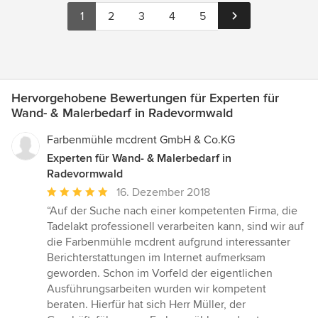
1
2
3
4
5
Hervorgehobene Bewertungen für Experten für
Wand- & Malerbedarf in Radevormwald
Farbenmühle mcdrent GmbH & Co.KG
Experten für Wand- & Malerbedarf in
Radevormwald
Durchschnittliche
16. Dezember 2018
Bewertung:
“Auf der Suche nach einer kompetenten Firma, die
5
Tadelakt professionell verarbeiten kann, sind wir auf
von
die Farbenmühle mcdrent aufgrund interessanter
5
Berichterstattungen im Internet aufmerksam
Sternen
geworden. Schon im Vorfeld der eigentlichen
Ausführungsarbeiten wurden wir kompetent
beraten. Hierfür hat sich Herr Müller, der