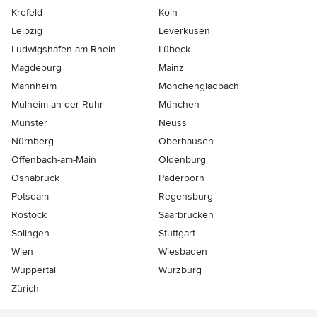
Krefeld
Köln
Leipzig
Leverkusen
Ludwigshafen-am-Rhein
Lübeck
Magdeburg
Mainz
Mannheim
Mönchen­gladbach
Mülheim-an-der-Ruhr
München
Münster
Neuss
Nürnberg
Oberhausen
Offenbach-am-Main
Oldenburg
Osnabrück
Paderborn
Potsdam
Regensburg
Rostock
Saarbrücken
Solingen
Stuttgart
Wien
Wiesbaden
Wuppertal
Würzburg
Zürich