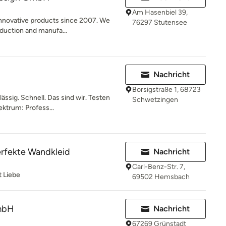
Am Hasenbiel 39,
nnovative products since 2007. We
76297 Stutensee
oduction and manufa...
Nachricht
Borsigstraße 1, 68723
ssig. Schnell. Das sind wir. Testen
Schwetzingen
ktrum: Profess...
rfekte Wandkleid
Nachricht
Carl-Benz-Str. 7,
t Liebe
69502 Hemsbach
mbH
Nachricht
67269 Grünstadt