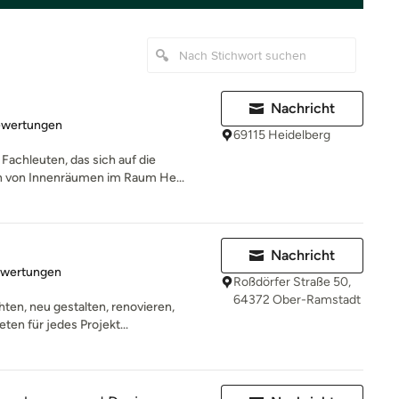
Nachricht
rtung: 4.8 von 5 Sternen
ewertungen
69115 Heidelberg
Fachleuten, das sich auf die
n von Innenräumen im Raum He...
Nachricht
rtung: 5 von 5 Sternen
ewertungen
Roßdörfer Straße 50,
64372 Ober-Ramstadt
en, neu gestalten, renovieren,
ten für jedes Projekt...