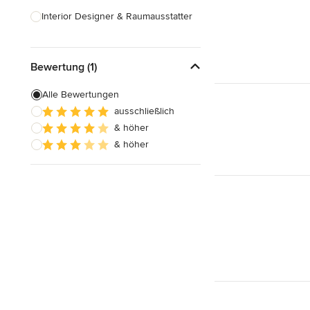
Interior Designer & Raumausstatter
Küchenplanung
Bewertung (1)
Landschaftsarchitekten
Armaturen & Sanitärbedarf
Alle Bewertungen
ausschließlich
Beleuchtung
& höher
Einbauschränke
& höher
Alle anzeigen