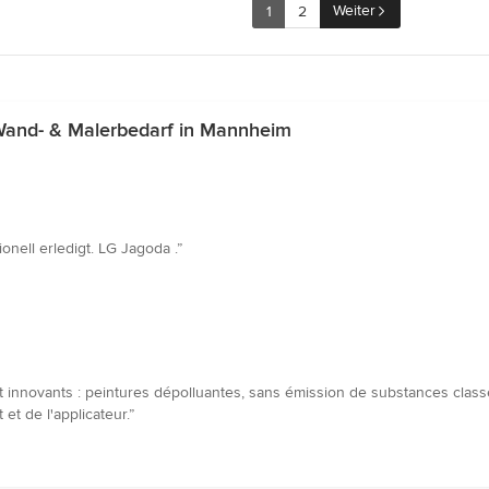
Weiter
1
2
Wand- & Malerbedarf in Mannheim
onell erledigt. LG Jagoda .”
s et innovants : peintures dépolluantes, sans émission de substance
t de l'applicateur.”