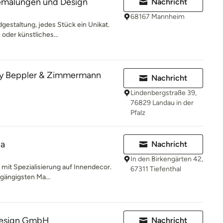
emalungen und Design
Nachricht
68167 Mannheim
gestaltung, jedes Stück ein Unikat.
 oder künstliches...
Beppler & Zimmermann
Nachricht
Lindenbergstraße 39,
76829 Landau in der
Pfalz
ia
Nachricht
In den Birkengärten 42,
b mit Spezialisierung auf Innendecor.
67311 Tiefenthal
gängigsten Ma...
 design GmbH
Nachricht