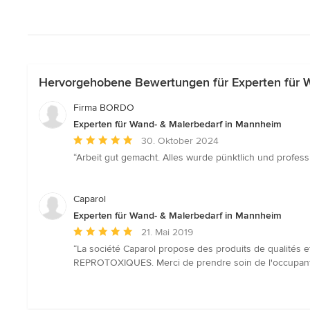
Hervorgehobene Bewertungen für Experten für 
Firma BORDO
Experten für Wand- & Malerbedarf in Mannheim
Durchschnittliche
30. Oktober 2024
Bewertung:
“Arbeit gut gemacht. Alles wurde pünktlich und professi
5
von
5
Caparol
Sternen
Experten für Wand- & Malerbedarf in Mannheim
Durchschnittliche
21. Mai 2019
Bewertung:
“La société Caparol propose des produits de qualité
5
REPROTOXIQUES. Merci de prendre soin de l'occupant e
von
5
Sternen