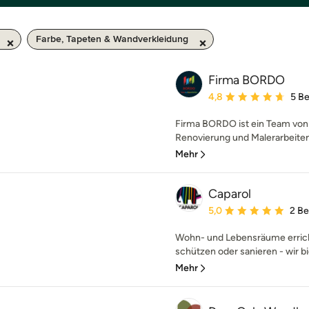
Farbe, Tapeten & Wandverkleidung
Firma BORDO
Durchschnittliche Bewe
4,8
5 B
Firma BORDO ist ein Team von 
Renovierung und Malerarbeite
Mehr
Caparol
Durchschnittliche Bewe
5,0
2 B
Wohn- und Lebensräume erricht
schützen oder sanieren - wir bie
Mehr