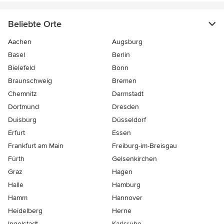
Beliebte Orte
Aachen
Augsburg
Basel
Berlin
Bielefeld
Bonn
Braunschweig
Bremen
Chemnitz
Darmstadt
Dortmund
Dresden
Duisburg
Düsseldorf
Erfurt
Essen
Frankfurt am Main
Freiburg-im-Breisgau
Fürth
Gelsenkirchen
Graz
Hagen
Halle
Hamburg
Hamm
Hannover
Heidelberg
Herne
Ingolstadt
Karlsruhe