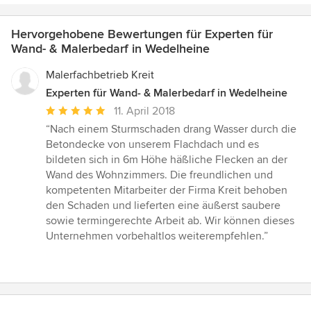
Hervorgehobene Bewertungen für Experten für
Wand- & Malerbedarf in Wedelheine
Malerfachbetrieb Kreit
Experten für Wand- & Malerbedarf in Wedelheine
Durchschnittliche
11. April 2018
Bewertung:
“Nach einem Sturmschaden drang Wasser durch die
5
Betondecke von unserem Flachdach und es
von
bildeten sich in 6m Höhe häßliche Flecken an der
5
Wand des Wohnzimmers. Die freundlichen und
Sternen
kompetenten Mitarbeiter der Firma Kreit behoben
den Schaden und lieferten eine äußerst saubere
sowie termingerechte Arbeit ab. Wir können dieses
Unternehmen vorbehaltlos weiterempfehlen.”