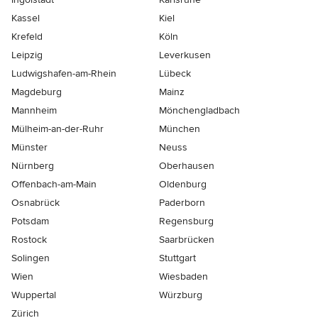
Kassel
Kiel
Krefeld
Köln
Leipzig
Leverkusen
Ludwigshafen-am-Rhein
Lübeck
Magdeburg
Mainz
Mannheim
Mönchen­gladbach
Mülheim-an-der-Ruhr
München
Münster
Neuss
Nürnberg
Oberhausen
Offenbach-am-Main
Oldenburg
Osnabrück
Paderborn
Potsdam
Regensburg
Rostock
Saarbrücken
Solingen
Stuttgart
Wien
Wiesbaden
Wuppertal
Würzburg
Zürich