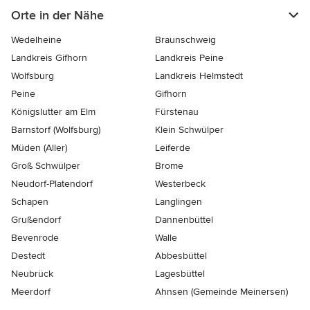
Orte in der Nähe
Wedelheine
Braunschweig
Landkreis Gifhorn
Landkreis Peine
Wolfsburg
Landkreis Helmstedt
Peine
Gifhorn
Königslutter am Elm
Fürstenau
Barnstorf (Wolfsburg)
Klein Schwülper
Müden (Aller)
Leiferde
Groß Schwülper
Brome
Neudorf-Platendorf
Westerbeck
Schapen
Langlingen
Grußendorf
Dannenbüttel
Bevenrode
Walle
Destedt
Abbesbüttel
Neubrück
Lagesbüttel
Meerdorf
Ahnsen (Gemeinde Meinersen)