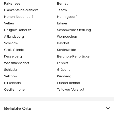
Falkensee
Bernau
Blankenfelde-Mahlow
Teltow
Hohen Neuendorf
Hennigsdorf
Velten
Erkner
Dallgow-Döberitz
Schönwalde-Siedlung
Altlandsberg
Werneuchen
Schildow
Basdorf
Groß Glienicke
Schönwalde
Kesselberg
Bergholz-Rehbrücke
Wassmannsdorf
Lehnitz
Schlaatz
Gräbchen
Selchow
Kienberg
Birkenhain
Friederikenhof
Cecilienhöhe
Teltower Vorstadt
Beliebte Orte