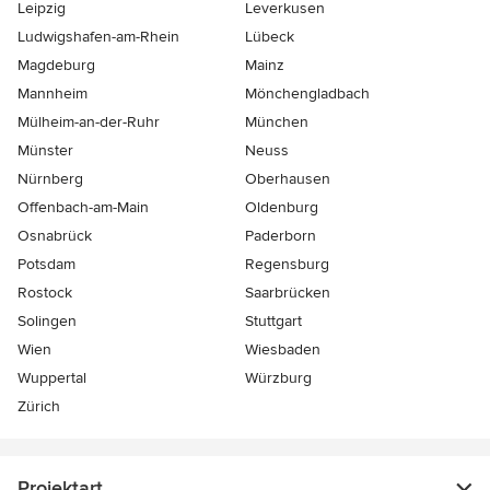
Leipzig
Leverkusen
Ludwigshafen-am-Rhein
Lübeck
Magdeburg
Mainz
Mannheim
Mönchen­gladbach
Mülheim-an-der-Ruhr
München
Münster
Neuss
Nürnberg
Oberhausen
Offenbach-am-Main
Oldenburg
Osnabrück
Paderborn
Potsdam
Regensburg
Rostock
Saarbrücken
Solingen
Stuttgart
Wien
Wiesbaden
Wuppertal
Würzburg
Zürich
Projektart