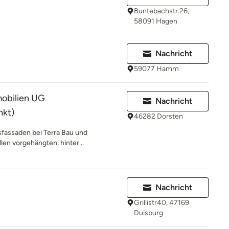
Buntebachstr.26,
58091 Hagen
Nachricht
59077 Hamm
mobilien UG
Nachricht
nkt)
46282 Dorsten
asfassaden bei Terra Bau und
len vorgehängten, hinter...
Nachricht
Grillistr40, 47169
Duisburg