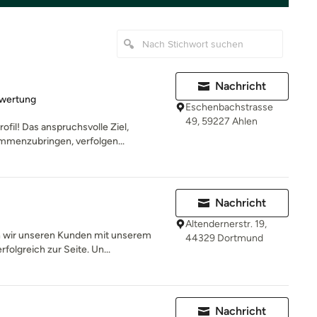
Nachricht
rtung: 5 von 5 Sternen
ewertung
Eschenbachstrasse
49, 59227 Ahlen
fil! Das anspruchsvolle Ziel,
mmenzubringen, verfolgen...
Nachricht
Altendernerstr. 19,
n wir unseren Kunden mit unserem
44329 Dortmund
olgreich zur Seite. Un...
Nachricht