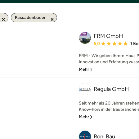
Fassadenbauer
FRM GmbH
Durchschnittliche Bewe
5,0
1 B
FRM - Wir geben Ihrem Haus Pro
Innovation und Erfahrung zusa
Mehr
Regula GmbH
Seit mehr als 20 Jahren stehe
Know-how in der Baubranche erf
Mehr
Roni Bau