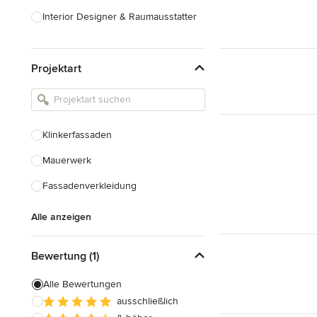
Interior Designer & Raumausstatter
Küchenplanung
Projektart
Landschaftsarchitekten
Armaturen & Sanitärbedarf
Beleuchtung
Klinkerfassaden
Einbauschränke
Mauerwerk
Alle anzeigen
Fassadenverkleidung
Alle anzeigen
Bewertung (1)
Alle Bewertungen
ausschließlich