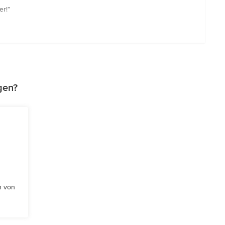
er!”
gen?
n von