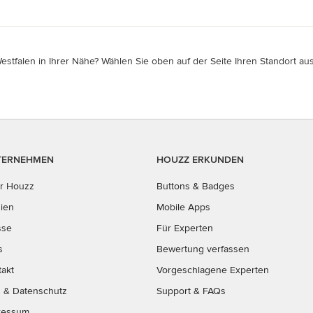
tfalen in Ihrer Nähe? Wählen Sie oben auf der Seite Ihren Standort aus
TERNEHMEN
HOUZZ ERKUNDEN
r Houzz
Buttons & Badges
ien
Mobile Apps
sse
Für Experten
s
Bewertung verfassen
takt
Vorgeschlagene Experten
B
&
Datenschutz
Support & FAQs
ressum