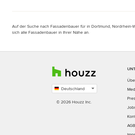
Auf der Suche nach Fassadenbauer für in Dortmund, Nordrhein-Wes
sich alle Fassadenbauer in Ihrer Nähe an.
UN
Übe
Deutschland
Med
Land
Pre
auswählen
© 2026 Houzz Inc.
Job
Kon
AG
Imp