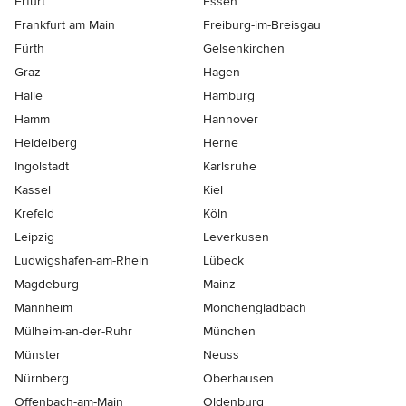
Erfurt
Essen
Frankfurt am Main
Freiburg-im-Breisgau
Fürth
Gelsenkirchen
Graz
Hagen
Halle
Hamburg
Hamm
Hannover
Heidelberg
Herne
Ingolstadt
Karlsruhe
Kassel
Kiel
Krefeld
Köln
Leipzig
Leverkusen
Ludwigshafen-am-Rhein
Lübeck
Magdeburg
Mainz
Mannheim
Mönchen­gladbach
Mülheim-an-der-Ruhr
München
Münster
Neuss
Nürnberg
Oberhausen
Offenbach-am-Main
Oldenburg