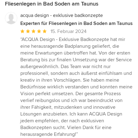
Fliesenlegen in Bad Soden am Taunus
acqua design - exklusive badkonzepte
Experten für Fliesenlegen in Bad Soden am Taunus
Durchschnittliche
15. Februar 2024
Bewertung:
“ACQUA Design - Exklusive Badkonzepte hat mir
5
eine herausragende Badplanung geliefert, die
von
meine Erwartungen übertroffen hat. Von der ersten
5
Beratung bis zur finalen Umsetzung war der Service
Sternen
außergewöhnlich. Das Team war nicht nur
professionell, sondern auch äußerst einfühlsam und
kreativ in ihren Vorschlägen. Sie haben meine
Bedürfnisse wirklich verstanden und konnten meine
Vision perfekt umsetzen. Der gesamte Prozess
verlief reibungslos und ich war beeindruckt von
ihrer Fähigkeit, mitzudenken und innovative
Lösungen anzubieten. Ich kann ACQUA Design
jedem empfehlen, der nach exklusiven
Badkonzepten sucht. Vielen Dank für eine
herausragende Erfahrung!”