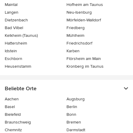
Maintal
Hofheim am Taunus
Langen
Neu-Isenburg
Dietzenbach
Mörfelden-Walldorf
Bad Vilbel
Friedberg
Kelkheim (Taunus)
Mühlheim
Hattersheim
Friedrichsdorf
Idstein
Karben
Eschborn
Flörsheim am Main
Heusenstamm
Kronberg im Taunus
Beliebte Orte
Aachen
Augsburg
Basel
Berlin
Bielefeld
Bonn
Braunschweig
Bremen
Chemnitz
Darmstadt