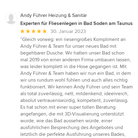
Andy Führer Heizung & Sanitär
Experten für Fliesenlegen in Bad Soden am Taunus
Durchschnittliche
30. Januar 2023
Bewertung:
“Gleich vorweg: ein riesengroßes Kompliment an
5
Andy Führer & Team für unser neues Bad mit
von
begehbarer Dusche. Wir hatten unser Bad schon
5
mal 2019 von einer anderen Firma umbauen lassen,
Sternen
was leider komplett in die Hose gegangen ist. Mit
Andy Führer & Team haben wir nun ein Bad, in dem
wir uns rundum wohl fühlen und auch alles richtig
funktioniert. Wir kennen Andy Führer und sein Team
als total zuverlässig, nett, mitdenkend, ideenreich,
absolut vertrauenswürdig, kompetent, zuverlässig.
Es hat schon mit einer super tollen Beratung
angefangen, die mit 3D-Visualierung unterstützt
wurde, wie das Bad aussehen würde, einer
ausführlichen Besprechung des Angebotes und
letztlich die perfekte Ausführung unseres Bades,