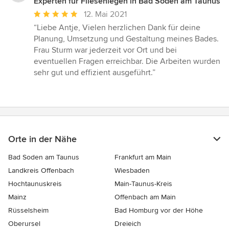
Experten für Fliesenlegen in Bad Soden am Taunus
Durchschnittliche
12. Mai 2021
Bewertung:
“Liebe Antje, Vielen herzlichen Dank für deine
5
Planung, Umsetzung und Gestaltung meines Bades.
von
Frau Sturm war jederzeit vor Ort und bei
5
eventuellen Fragen erreichbar. Die Arbeiten wurden
Sternen
sehr gut und effizient ausgeführt.”
Orte in der Nähe
Bad Soden am Taunus
Frankfurt am Main
Landkreis Offenbach
Wiesbaden
Hochtaunuskreis
Main-Taunus-Kreis
Mainz
Offenbach am Main
Rüsselsheim
Bad Homburg vor der Höhe
Oberursel
Dreieich