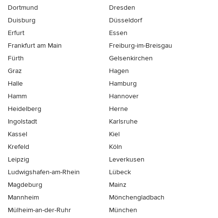
Dortmund
Dresden
Duisburg
Düsseldorf
Erfurt
Essen
Frankfurt am Main
Freiburg-im-Breisgau
Fürth
Gelsenkirchen
Graz
Hagen
Halle
Hamburg
Hamm
Hannover
Heidelberg
Herne
Ingolstadt
Karlsruhe
Kassel
Kiel
Krefeld
Köln
Leipzig
Leverkusen
Ludwigshafen-am-Rhein
Lübeck
Magdeburg
Mainz
Mannheim
Mönchen­gladbach
Mülheim-an-der-Ruhr
München