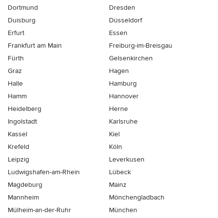
Dortmund
Dresden
Duisburg
Düsseldorf
Erfurt
Essen
Frankfurt am Main
Freiburg-im-Breisgau
Fürth
Gelsenkirchen
Graz
Hagen
Halle
Hamburg
Hamm
Hannover
Heidelberg
Herne
Ingolstadt
Karlsruhe
Kassel
Kiel
Krefeld
Köln
Leipzig
Leverkusen
Ludwigshafen-am-Rhein
Lübeck
Magdeburg
Mainz
Mannheim
Mönchen­gladbach
Mülheim-an-der-Ruhr
München