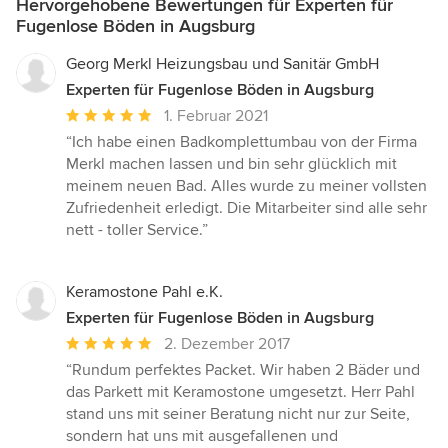
Hervorgehobene Bewertungen für Experten für
Fugenlose Böden in Augsburg
Georg Merkl Heizungsbau und Sanitär GmbH
Experten für Fugenlose Böden in Augsburg
Durchschnittliche
1. Februar 2021
Bewertung:
“Ich habe einen Badkomplettumbau von der Firma
5
Merkl machen lassen und bin sehr glücklich mit
von
meinem neuen Bad. Alles wurde zu meiner vollsten
5
Zufriedenheit erledigt. Die Mitarbeiter sind alle sehr
Sternen
nett - toller Service.”
Keramostone Pahl e.K.
Experten für Fugenlose Böden in Augsburg
Durchschnittliche
2. Dezember 2017
Bewertung:
“Rundum perfektes Packet. Wir haben 2 Bäder und
5
das Parkett mit Keramostone umgesetzt. Herr Pahl
von
stand uns mit seiner Beratung nicht nur zur Seite,
5
sondern hat uns mit ausgefallenen und