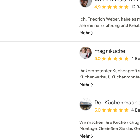
Durchschnittliche Bewe
4,9
12 
Ich, Friedrich Weber, habe es m
alle meine Erfahrung und Kreativ
Mehr
magniküche
Durchschnittliche Bewe
5,0
4 B
Ihr kompetenter Küchenprofi 
Küchenverkauf, Küchenmontage
Mehr
Der Küchenmache
Durchschnittliche Bewe
5,0
4 B
Wir machen Ihre Küche richtig 
Montage. Genießen Sie das Gefü
Mehr