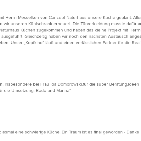
mit Herrn Messelken von Conzept Naturhaus unsere Küche geplant. Alles 
ben wir unseren Kühlschrank erneuert. Die Türverkleidung musste dafür a
Naturhaus Küchen zugekommen und haben das kleine Projekt mit Herrn Sc
ig ausgeführt. Gleichzeitig haben wir noch den nächsten Austausch ange
en. Unser „Kopfkino“ läuft und einen verlässlichen Partner für die Real
. Insbesondere bei Frau Ria Dombrowski,für die super Beratung,Ideen un
für die Umsetzung. Bodo und Marina”
iesmal eine schwierige Küche. Ein Traum ist es final geworden - Danke 