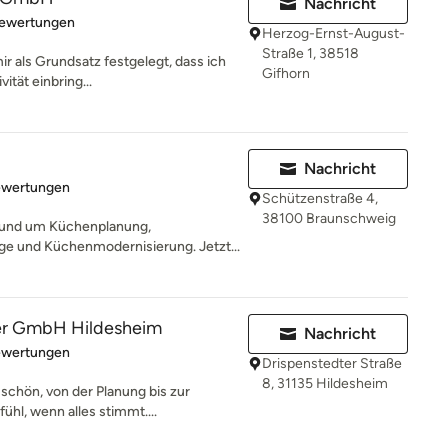
Nachricht
rtung: 4.9 von 5 Sternen
Bewertungen
Herzog-Ernst-August-
Straße 1, 38518
ir als Grundsatz festgelegt, dass ich
Gifhorn
ität einbring...
Nachricht
rtung: 5 von 5 Sternen
ewertungen
Schützenstraße 4,
38100 Braunschweig
rund um Küchenplanung,
 und Küchenmodernisierung. Jetzt...
r GmbH Hildesheim
Nachricht
rtung: 5 von 5 Sternen
ewertungen
Drispenstedter Straße
8, 31135 Hildesheim
schön, von der Planung bis zur
hl, wenn alles stimmt....