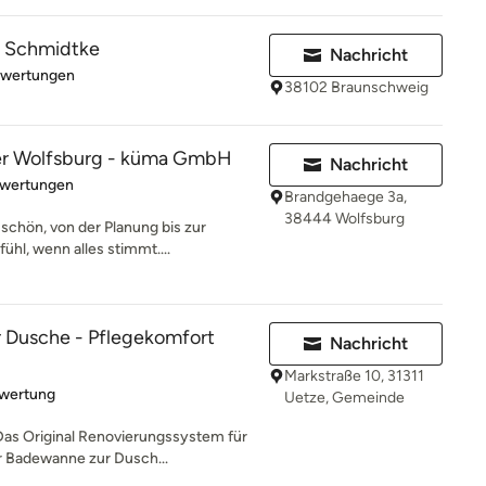
f Schmidtke
Nachricht
rtung: 5 von 5 Sternen
ewertungen
38102 Braunschweig
r Wolfsburg - küma GmbH
Nachricht
rtung: 2.3 von 5 Sternen
ewertungen
Brandgehaege 3a,
38444 Wolfsburg
schön, von der Planung bis zur
hl, wenn alles stimmt....
Dusche - Pflegekomfort
Nachricht
Markstraße 10, 31311
rtung: 5 von 5 Sternen
ewertung
Uetze, Gemeinde
Das Original Renovierungssystem für
r Badewanne zur Dusch...