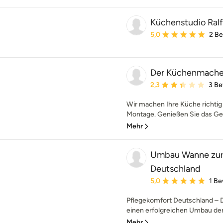
Küchenstudio Ral
Durchschnittliche Bewe
5,0
2 B
Der Küchenmache
Durchschnittliche Bewe
2,3
3 B
Wir machen Ihre Küche richtig 
Montage. Genießen Sie das Gefü
Mehr
Umbau Wanne zur 
Deutschland
Durchschnittliche Bewe
5,0
1 B
Pflegekomfort Deutschland – 
einen erfolgreichen Umbau de
Mehr