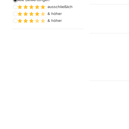
Alle anzeigen
ausschließlich
& höher
& höher