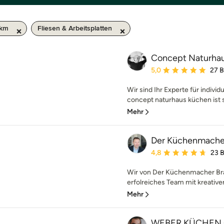
 km
Fliesen & Arbeitsplatten
Concept Naturha
Durchschnittliche Bewe
5,0
27 
Wir sind Ihr Experte für indivi
concept naturhaus küchen ist se
Mehr
Der Küchenmache
Durchschnittliche Bewe
4,8
23 
Wir von Der Küchenmacher Bra
erfolreiches Team mit kreative
Mehr
WEBER KÜCHEN