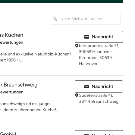
us Küchen
Nachricht
rtung: 5 von 5 Sternen
Bewertungen
bemeroder straße 71,
30559 Hannover-
duelle und exklusive Naturholz-Küchen!
Kirchrode, 30539
it 1996 H...
Hannover
r Braunschweig
Nachricht
rtung: 4.8 von 5 Sternen
Bewertungen
Sudetenstraße 4b,
38114 Braunschweig
unschweig sind ein junges
n Ideen zu Ihrer neuen Küche!...
 GmbH