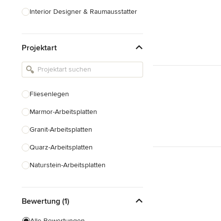
Interior Designer & Raumausstatter
Küchenplanung
Projektart
Landschaftsarchitekten
Armaturen & Sanitärbedarf
Beleuchtung
Fliesenlegen
Einbauschränke
Marmor-Arbeitsplatten
Alle anzeigen
Granit-Arbeitsplatten
Quarz-Arbeitsplatten
Naturstein-Arbeitsplatten
Fugenlose Böden
Bewertung (1)
Fugenlose Wände
Alle Bewertungen