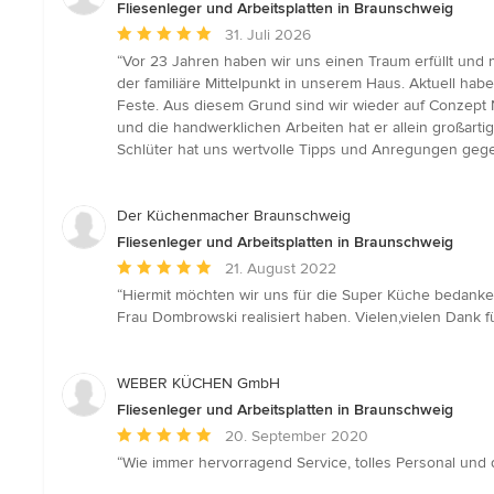
Fliesenleger und Arbeitsplatten in Braunschweig
Durchschnittliche
31. Juli 2026
Bewertung:
“Vor 23 Jahren haben wir uns einen Traum erfüllt und 
5
der familiäre Mittelpunkt in unserem Haus. Aktuell ha
von
Feste. Aus diesem Grund sind wir wieder auf Conzept 
5
und die handwerklichen Arbeiten hat er allein großart
Sternen
Schlüter hat uns wertvolle Tipps und Anregungen gegeb
Der Küchenmacher Braunschweig
Fliesenleger und Arbeitsplatten in Braunschweig
Durchschnittliche
21. August 2022
Bewertung:
“Hiermit möchten wir uns für die Super Küche bedanken
5
Frau Dombrowski realisiert haben. Vielen,vielen Dank 
von
5
Sternen
WEBER KÜCHEN GmbH
Fliesenleger und Arbeitsplatten in Braunschweig
Durchschnittliche
20. September 2020
Bewertung:
“Wie immer hervorragend Service, tolles Personal und d
5