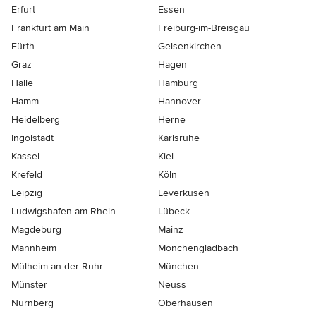
Erfurt
Essen
Frankfurt am Main
Freiburg-im-Breisgau
Fürth
Gelsenkirchen
Graz
Hagen
Halle
Hamburg
Hamm
Hannover
Heidelberg
Herne
Ingolstadt
Karlsruhe
Kassel
Kiel
Krefeld
Köln
Leipzig
Leverkusen
Ludwigshafen-am-Rhein
Lübeck
Magdeburg
Mainz
Mannheim
Mönchen­gladbach
Mülheim-an-der-Ruhr
München
Münster
Neuss
Nürnberg
Oberhausen