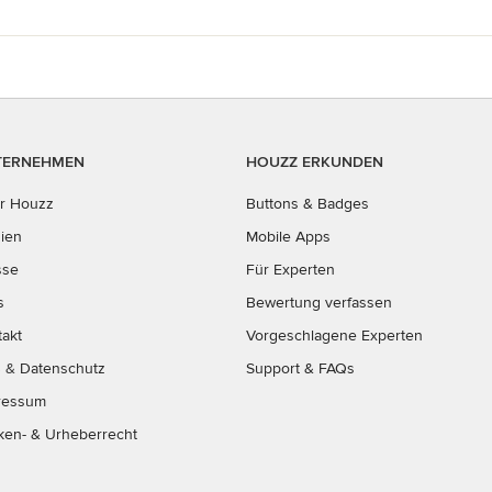
TERNEHMEN
HOUZZ ERKUNDEN
r Houzz
Buttons & Badges
ien
Mobile Apps
sse
Für Experten
s
Bewertung verfassen
takt
Vorgeschlagene Experten
B
&
Datenschutz
Support & FAQs
ressum
ken- & Urheberrecht