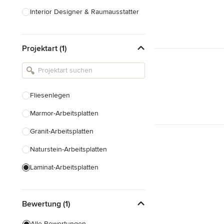
Interior Designer & Raumausstatter
Küchenplanung
Projektart (1)
Landschaftsarchitekten
Armaturen & Sanitärbedarf
Beleuchtung
Fliesenlegen
Einbauschränke
Marmor-Arbeitsplatten
Alle anzeigen
Granit-Arbeitsplatten
Naturstein-Arbeitsplatten
Laminat-Arbeitsplatten
Fugenlose Böden
Bewertung (1)
Fugenlose Wände
Alle Bewertungen