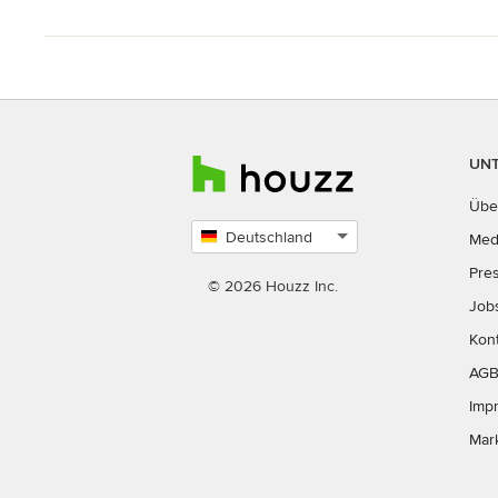
UN
Übe
Deutschland
Med
Land
Pre
auswählen
© 2026 Houzz Inc.
Job
Kon
AG
Imp
Mar