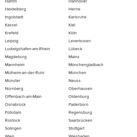
Hamm
Hannover
Heidelberg
Herne
Ingolstadt
Karlsruhe
Kassel
Kiel
Krefeld
Köln
Leipzig
Leverkusen
Ludwigshafen-am-Rhein
Lübeck
Magdeburg
Mainz
Mannheim
Mönchen­gladbach
Mülheim-an-der-Ruhr
München
Münster
Neuss
Nürnberg
Oberhausen
Offenbach-am-Main
Oldenburg
Osnabrück
Paderborn
Potsdam
Regensburg
Rostock
Saarbrücken
Solingen
Stuttgart
Wien
Wiesbaden