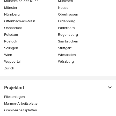
Mülheim-an-der-Ruhr
München
Münster
Neuss
Nürnberg
Oberhausen
Offenbach-am-Main
Oldenburg
Osnabrück
Paderborn
Potsdam
Regensburg
Rostock
Saarbrücken
Solingen
Stuttgart
Wien
Wiesbaden
Wuppertal
Würzburg
Zürich
Projektart
Fliesenlegen
Marmor-Arbeitsplatten
Granit-Arbeitsplatten