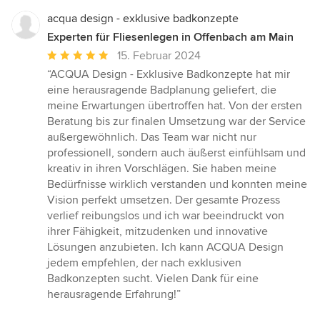
acqua design - exklusive badkonzepte
Experten für Fliesenlegen in Offenbach am Main
Durchschnittliche
15. Februar 2024
Bewertung:
“ACQUA Design - Exklusive Badkonzepte hat mir
5
eine herausragende Badplanung geliefert, die
von
meine Erwartungen übertroffen hat. Von der ersten
5
Beratung bis zur finalen Umsetzung war der Service
Sternen
außergewöhnlich. Das Team war nicht nur
professionell, sondern auch äußerst einfühlsam und
kreativ in ihren Vorschlägen. Sie haben meine
Bedürfnisse wirklich verstanden und konnten meine
Vision perfekt umsetzen. Der gesamte Prozess
verlief reibungslos und ich war beeindruckt von
ihrer Fähigkeit, mitzudenken und innovative
Lösungen anzubieten. Ich kann ACQUA Design
jedem empfehlen, der nach exklusiven
Badkonzepten sucht. Vielen Dank für eine
herausragende Erfahrung!”