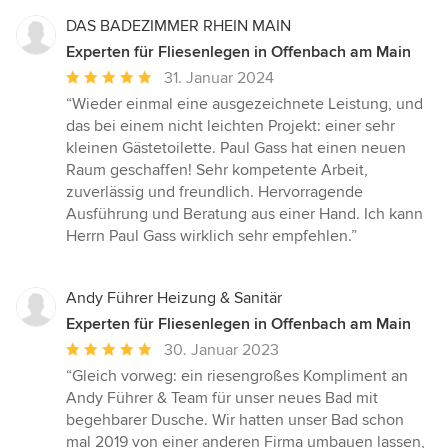
DAS BADEZIMMER RHEIN MAIN
Experten für Fliesenlegen in Offenbach am Main
Durchschnittliche
31. Januar 2024
Bewertung:
“Wieder einmal eine ausgezeichnete Leistung, und
5
das bei einem nicht leichten Projekt: einer sehr
von
kleinen Gästetoilette. Paul Gass hat einen neuen
5
Raum geschaffen! Sehr kompetente Arbeit,
Sternen
zuverlässig und freundlich. Hervorragende
Ausführung und Beratung aus einer Hand. Ich kann
Herrn Paul Gass wirklich sehr empfehlen.”
Andy Führer Heizung & Sanitär
Experten für Fliesenlegen in Offenbach am Main
Durchschnittliche
30. Januar 2023
Bewertung:
“Gleich vorweg: ein riesengroßes Kompliment an
5
Andy Führer & Team für unser neues Bad mit
von
begehbarer Dusche. Wir hatten unser Bad schon
5
mal 2019 von einer anderen Firma umbauen lassen,