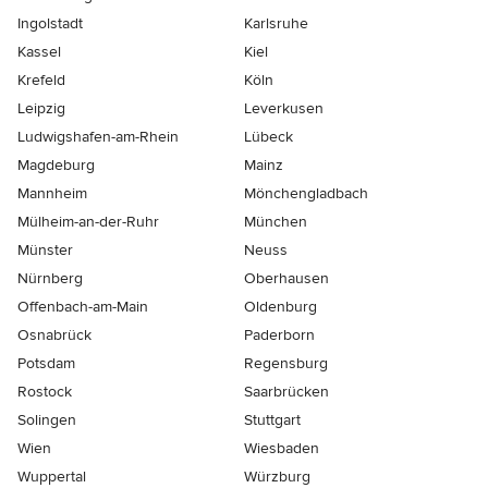
Ingolstadt
Karlsruhe
Kassel
Kiel
Krefeld
Köln
Leipzig
Leverkusen
Ludwigshafen-am-Rhein
Lübeck
Magdeburg
Mainz
Mannheim
Mönchen­gladbach
Mülheim-an-der-Ruhr
München
Münster
Neuss
Nürnberg
Oberhausen
Offenbach-am-Main
Oldenburg
Osnabrück
Paderborn
Potsdam
Regensburg
Rostock
Saarbrücken
Solingen
Stuttgart
Wien
Wiesbaden
Wuppertal
Würzburg