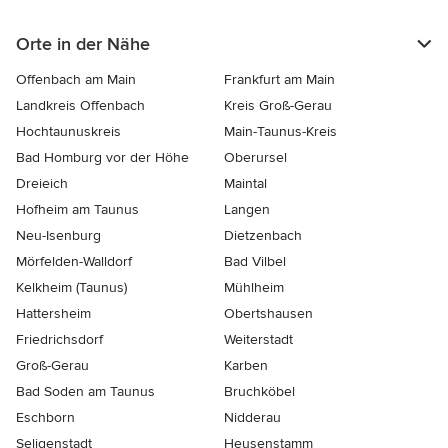
Orte in der Nähe
Offenbach am Main
Frankfurt am Main
Landkreis Offenbach
Kreis Groß-Gerau
Hochtaunuskreis
Main-Taunus-Kreis
Bad Homburg vor der Höhe
Oberursel
Dreieich
Maintal
Hofheim am Taunus
Langen
Neu-Isenburg
Dietzenbach
Mörfelden-Walldorf
Bad Vilbel
Kelkheim (Taunus)
Mühlheim
Hattersheim
Obertshausen
Friedrichsdorf
Weiterstadt
Groß-Gerau
Karben
Bad Soden am Taunus
Bruchköbel
Eschborn
Nidderau
Seligenstadt
Heusenstamm