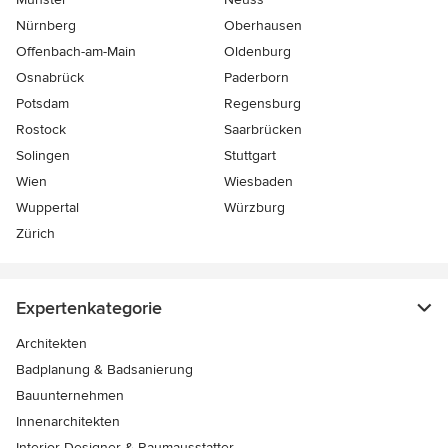
Nürnberg
Oberhausen
Offenbach-am-Main
Oldenburg
Osnabrück
Paderborn
Potsdam
Regensburg
Rostock
Saarbrücken
Solingen
Stuttgart
Wien
Wiesbaden
Wuppertal
Würzburg
Zürich
Expertenkategorie
Architekten
Badplanung & Badsanierung
Bauunternehmen
Innenarchitekten
Interior Designer & Raumausstatter