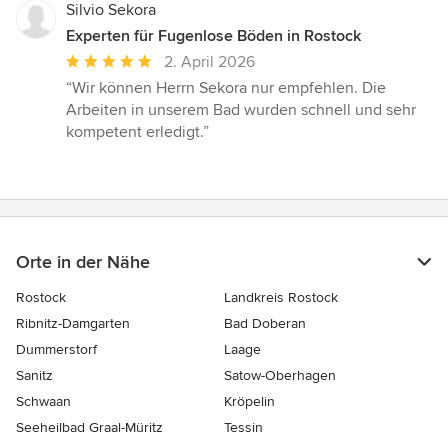
Silvio Sekora
Experten für Fugenlose Böden in Rostock
Durchschnittliche
2. April 2026
Bewertung:
“Wir können Herrn Sekora nur empfehlen. Die
5
Arbeiten in unserem Bad wurden schnell und sehr
von
kompetent erledigt.”
5
Sternen
Orte in der Nähe
Rostock
Landkreis Rostock
Ribnitz-Damgarten
Bad Doberan
Dummerstorf
Laage
Sanitz
Satow-Oberhagen
Schwaan
Kröpelin
Seeheilbad Graal-Müritz
Tessin