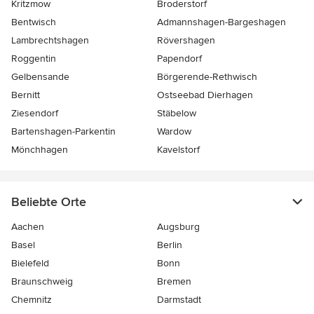
Kritzmow
Broderstorf
Bentwisch
Admannshagen-Bargeshagen
Lambrechtshagen
Rövershagen
Roggentin
Papendorf
Gelbensande
Börgerende-Rethwisch
Bernitt
Ostseebad Dierhagen
Ziesendorf
Stäbelow
Bartenshagen-Parkentin
Wardow
Mönchhagen
Kavelstorf
Beliebte Orte
Aachen
Augsburg
Basel
Berlin
Bielefeld
Bonn
Braunschweig
Bremen
Chemnitz
Darmstadt