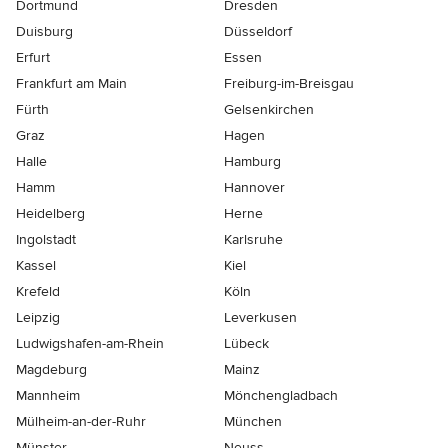
Dortmund
Dresden
Duisburg
Düsseldorf
Erfurt
Essen
Frankfurt am Main
Freiburg-im-Breisgau
Fürth
Gelsenkirchen
Graz
Hagen
Halle
Hamburg
Hamm
Hannover
Heidelberg
Herne
Ingolstadt
Karlsruhe
Kassel
Kiel
Krefeld
Köln
Leipzig
Leverkusen
Ludwigshafen-am-Rhein
Lübeck
Magdeburg
Mainz
Mannheim
Mönchen­gladbach
Mülheim-an-der-Ruhr
München
Münster
Neuss