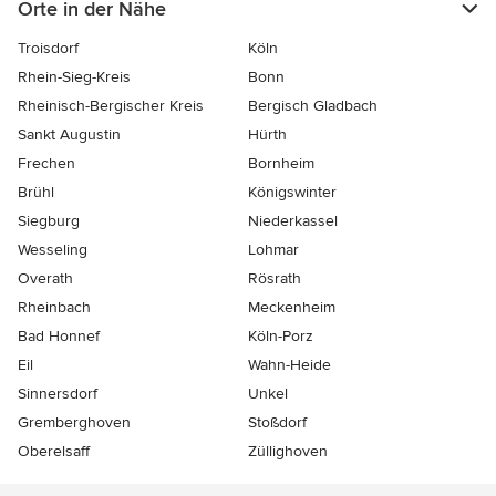
Orte in der Nähe
Troisdorf
Köln
Rhein-Sieg-Kreis
Bonn
Rheinisch-Bergischer Kreis
Bergisch Gladbach
Sankt Augustin
Hürth
Frechen
Bornheim
Brühl
Königswinter
Siegburg
Niederkassel
Wesseling
Lohmar
Overath
Rösrath
Rheinbach
Meckenheim
Bad Honnef
Köln-Porz
Eil
Wahn-Heide
Sinnersdorf
Unkel
Gremberghoven
Stoßdorf
Oberelsaff
Züllighoven