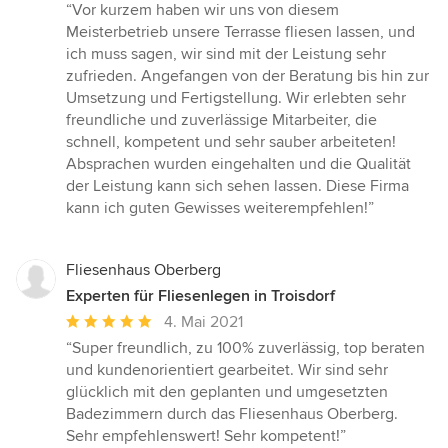
Bewertung:
“Vor kurzem haben wir uns von diesem
5
Meisterbetrieb unsere Terrasse fliesen lassen, und
von
ich muss sagen, wir sind mit der Leistung sehr
5
zufrieden. Angefangen von der Beratung bis hin zur
Sternen
Umsetzung und Fertigstellung. Wir erlebten sehr
freundliche und zuverlässige Mitarbeiter, die
schnell, kompetent und sehr sauber arbeiteten!
Absprachen wurden eingehalten und die Qualität
der Leistung kann sich sehen lassen. Diese Firma
kann ich guten Gewisses weiterempfehlen!”
Fliesenhaus Oberberg
Experten für Fliesenlegen in Troisdorf
Durchschnittliche
4. Mai 2021
Bewertung:
“Super freundlich, zu 100% zuverlässig, top beraten
5
und kundenorientiert gearbeitet. Wir sind sehr
von
glücklich mit den geplanten und umgesetzten
5
Badezimmern durch das Fliesenhaus Oberberg.
Sternen
Sehr empfehlenswert! Sehr kompetent!”