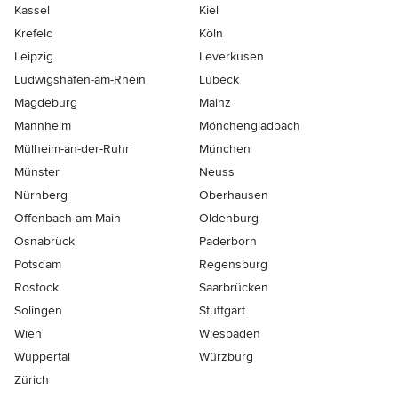
Kassel
Kiel
Krefeld
Köln
Leipzig
Leverkusen
Ludwigshafen-am-Rhein
Lübeck
Magdeburg
Mainz
Mannheim
Mönchen­gladbach
Mülheim-an-der-Ruhr
München
Münster
Neuss
Nürnberg
Oberhausen
Offenbach-am-Main
Oldenburg
Osnabrück
Paderborn
Potsdam
Regensburg
Rostock
Saarbrücken
Solingen
Stuttgart
Wien
Wiesbaden
Wuppertal
Würzburg
Zürich