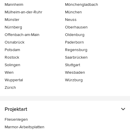
Mannheim
Mönchen­gladbach
Mülheim-an-der-Ruhr
München
Münster
Neuss
Nürnberg
Oberhausen
Offenbach-am-Main
Oldenburg
Osnabrück
Paderborn
Potsdam
Regensburg
Rostock
Saarbrücken
Solingen
Stuttgart
Wien
Wiesbaden
Wuppertal
Würzburg
Zürich
Projektart
Fliesenlegen
Marmor-Arbeitsplatten