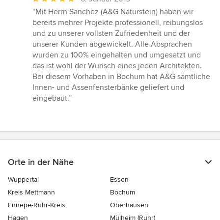
Bewertung:
“Mit Herrn Sanchez (A&G Naturstein) haben wir
5
bereits mehrer Projekte professionell, reibungslos
von
und zu unserer vollsten Zufriedenheit und der
5
unserer Kunden abgewickelt. Alle Absprachen
Sternen
wurden zu 100% eingehalten und umgesetzt und
das ist wohl der Wunsch eines jeden Architekten.
Bei diesem Vorhaben in Bochum hat A&G sämtliche
Innen- und Assenfensterbänke geliefert und
eingebaut.”
Orte in der Nähe
Wuppertal
Essen
Kreis Mettmann
Bochum
Ennepe-Ruhr-Kreis
Oberhausen
Hagen
Mülheim (Ruhr)