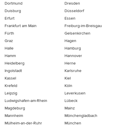
Dortmund
Dresden
Duisburg
Düsseldorf
Erfurt
Essen
Frankfurt am Main
Freiburg-im-Breisgau
Fürth
Gelsenkirchen
Graz
Hagen
Halle
Hamburg
Hamm
Hannover
Heidelberg
Herne
Ingolstadt
Karlsruhe
Kassel
Kiel
Krefeld
Köln
Leipzig
Leverkusen
Ludwigshafen-am-Rhein
Lübeck
Magdeburg
Mainz
Mannheim
Mönchen­gladbach
Mülheim-an-der-Ruhr
München