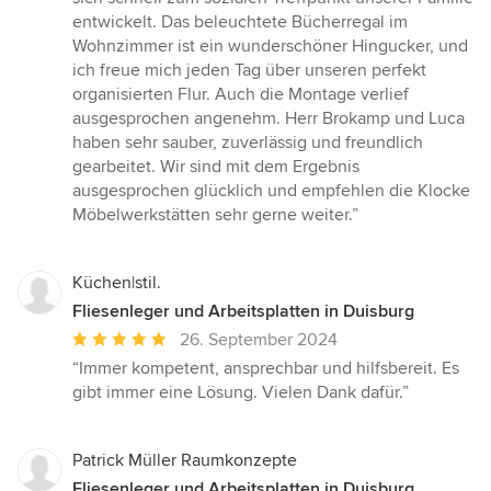
entwickelt. Das beleuchtete Bücherregal im
Wohnzimmer ist ein wunderschöner Hingucker, und
ich freue mich jeden Tag über unseren perfekt
organisierten Flur. Auch die Montage verlief
ausgesprochen angenehm. Herr Brokamp und Luca
haben sehr sauber, zuverlässig und freundlich
gearbeitet. Wir sind mit dem Ergebnis
ausgesprochen glücklich und empfehlen die Klocke
Möbelwerkstätten sehr gerne weiter.”
Küchen|stil.
Fliesenleger und Arbeitsplatten in Duisburg
Durchschnittliche
26. September 2024
Bewertung:
“Immer kompetent, ansprechbar und hilfsbereit. Es
5
gibt immer eine Lösung. Vielen Dank dafür.”
von
5
Sternen
Patrick Müller Raumkonzepte
Fliesenleger und Arbeitsplatten in Duisburg