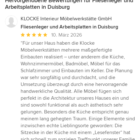
Hervorgehobene Bewertungen für Fliesenleger und
Arbeitsplatten in Duisburg
KLOCKE Interieur Möbelwerkstätte GmbH
Fliesenleger und Arbeitsplatten in Duisburg
Durchschnittliche
10. März 2026
Bewertung:
“Für unser Haus haben die Klocke
5
Möbelwerkstätten mehrere maßgefertigte
von
Einbauten realisiert – unter anderem die Küche,
5
Wohnzimmermöbel, Badmöbel, Möbel für das
Sternen
Schlafzimmer und Einbauten im Keller. Die Planung
war sehr sorgfältig und durchdacht, und die
Umsetzung überzeugt durch eine hervorragende
handwerkliche Qualität. Alle Möbel fügen sich
perfekt in die Architektur unseres Hauses ein und
sind sowohl funktional als auch ästhetisch sehr
gelungen. Besonders die Küche entspricht genau
meinem lang gehegten Traum. Einige Elemente sind
inzwischen echte Lieblingsorte geworden: Die
Sitzecke in der Küche mit einem „Lesefenster“ hat
sich schnell zum sozialen Treffpunkt unserer Familie