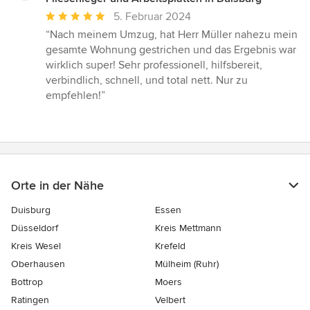
Durchschnittliche
5. Februar 2024
Bewertung:
“Nach meinem Umzug, hat Herr Müller nahezu mein
5
gesamte Wohnung gestrichen und das Ergebnis war
von
wirklich super! Sehr professionell, hilfsbereit,
5
verbindlich, schnell, und total nett. Nur zu
Sternen
empfehlen!”
Orte in der Nähe
Duisburg
Essen
Düsseldorf
Kreis Mettmann
Kreis Wesel
Krefeld
Oberhausen
Mülheim (Ruhr)
Bottrop
Moers
Ratingen
Velbert