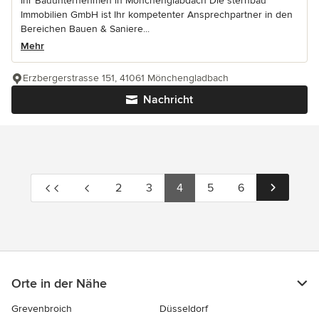
Ihr Bauunternehmen in Mönchenglabdach Die sternbau
Immobilien GmbH ist Ihr kompetenter Ansprechpartner in den
Bereichen Bauen & Saniere...
Mehr
Erzbergerstrasse 151, 41061 Mönchengladbach
Nachricht
2
3
4
5
6
Orte in der Nähe
Grevenbroich
Düsseldorf