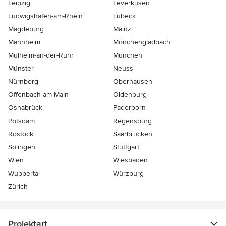
Leipzig
Leverkusen
Ludwigshafen-am-Rhein
Lübeck
Magdeburg
Mainz
Mannheim
Mönchen­gladbach
Mülheim-an-der-Ruhr
München
Münster
Neuss
Nürnberg
Oberhausen
Offenbach-am-Main
Oldenburg
Osnabrück
Paderborn
Potsdam
Regensburg
Rostock
Saarbrücken
Solingen
Stuttgart
Wien
Wiesbaden
Wuppertal
Würzburg
Zürich
Projektart