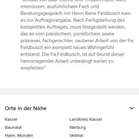
5
intensivem, ausführlichem Fach und
von
Beratungsgespräch mit Herrn Rene Feldbusch kam
5
es zur Auftragsvergabe. Nach Fertigstellung des
Sternen
kompletten Auftrages, muss festgestellt werden,
das es vom preislichem, pünktlichem sowie
präzieser, fachgerechter, sauberer Arbeit von der Fa.
Feldbusch ein komplett neues Wohngefühl
entstand. Die Fa.Feldbusch, ist auf Grund dieser
hervorragender Arbeit unbedingt weiter zu
empfehlen”
Orte in der Nähe
Kassel
Landkreis Kassel
Baunatal
Warburg
Hann. Münden
Vellmar