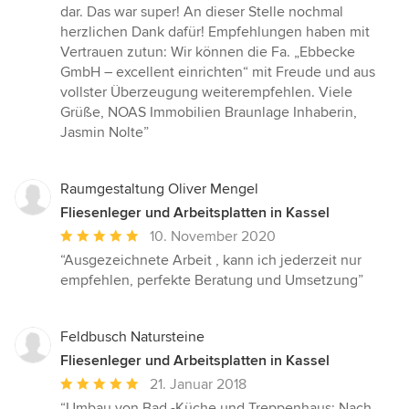
dar. Das war super! An dieser Stelle nochmal
herzlichen Dank dafür! Empfehlungen haben mit
Vertrauen zutun: Wir können die Fa. „Ebbecke
GmbH – excellent einrichten“ mit Freude und aus
vollster Überzeugung weiterempfehlen. Viele
Grüße, NOAS Immobilien Braunlage Inhaberin,
Jasmin Nolte”
Raumgestaltung Oliver Mengel
Fliesenleger und Arbeitsplatten in Kassel
Durchschnittliche
10. November 2020
Bewertung:
“Ausgezeichnete Arbeit , kann ich jederzeit nur
5
empfehlen, perfekte Beratung und Umsetzung”
von
5
Sternen
Feldbusch Natursteine
Fliesenleger und Arbeitsplatten in Kassel
Durchschnittliche
21. Januar 2018
Bewertung:
“Umbau von Bad -Küche und Treppenhaus: Nach