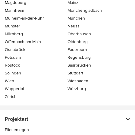
Magdeburg
Mainz
Mannheim
Mönchen­gladbach
Mülheim-an-der-Ruhr
München
Münster
Neuss
Nürnberg
Oberhausen
Offenbach-am-Main
Oldenburg
Osnabrück
Paderborn
Potsdam
Regensburg
Rostock
Saarbrücken
Solingen
Stuttgart
Wien
Wiesbaden
Wuppertal
Würzburg
Zürich
Projektart
Fliesenlegen