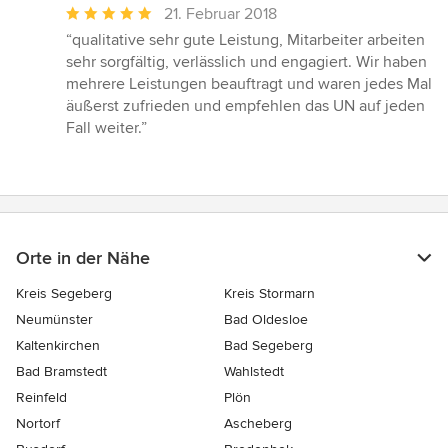
Durchschnittliche
21. Februar 2018
Bewertung:
“qualitative sehr gute Leistung, Mitarbeiter arbeiten
5
sehr sorgfältig, verlässlich und engagiert. Wir haben
von
mehrere Leistungen beauftragt und waren jedes Mal
5
äußerst zufrieden und empfehlen das UN auf jeden
Sternen
Fall weiter.”
Orte in der Nähe
Kreis Segeberg
Kreis Stormarn
Neumünster
Bad Oldesloe
Kaltenkirchen
Bad Segeberg
Bad Bramstedt
Wahlstedt
Reinfeld
Plön
Nortorf
Ascheberg