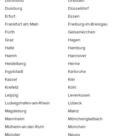
Dortmund
Dresden
Duisburg
Düsseldorf
Erfurt
Essen
Frankfurt am Main
Freiburg-im-Breisgau
Fürth
Gelsenkirchen
Graz
Hagen
Halle
Hamburg
Hamm
Hannover
Heidelberg
Herne
Ingolstadt
Karlsruhe
Kassel
Kiel
Krefeld
Köln
Leipzig
Leverkusen
Ludwigshafen-am-Rhein
Lübeck
Magdeburg
Mainz
Mannheim
Mönchen­gladbach
Mülheim-an-der-Ruhr
München
Münster
Neuss