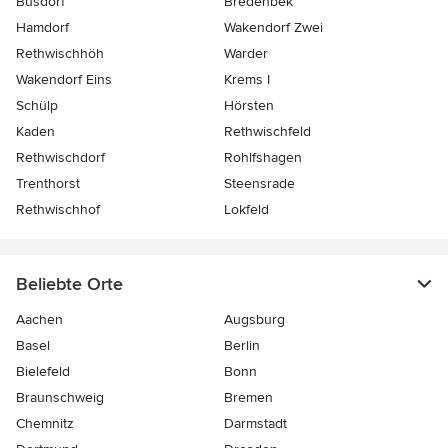
Busdorf
Bredenbek
Hamdorf
Wakendorf Zwei
Rethwischhöh
Warder
Wakendorf Eins
Krems I
Schülp
Hörsten
Kaden
Rethwischfeld
Rethwischdorf
Rohlfshagen
Trenthorst
Steensrade
Rethwischhof
Lokfeld
Beliebte Orte
Aachen
Augsburg
Basel
Berlin
Bielefeld
Bonn
Braunschweig
Bremen
Chemnitz
Darmstadt