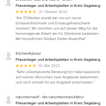
Fliesenleger und Arbeitsplatten in Kreis Segeberg
Durchschnittliche
21. Oktober 2022
Bewertung:
“Am 17.Oktober wurde bei uns ein neuer
5
Einbaukühlschrank und Einbaugefrierschrank
von
montiert. Wir möchten uns auf diesen Weg für die
5
hervorragende Arbeit der Fa. Ellerbrook bedanken.
Sternen
Mit freundlichen Grüßen Dieter Rosenthal”
KitchenAdvisor
Fliesenleger und Arbeitsplatten in Kreis Segeberg
Durchschnittliche
10. Mai 2022
Bewertung:
“Sehr unkomplizierte Beratung! Ich habe basierend
5
auf meinen Wünschen zwei Angebote bekommen
von
und mich schnell für ein Angebot entschieden.”
5
Sternen
natursteinwolf - die natursteinmanufaktur
Fliesenleger und Arbeitsplatten in Kreis Segeberg