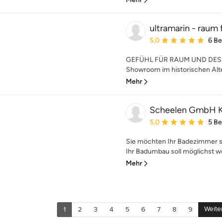
ultramarin - raum 
Durchschnittliche Bewe
5,0
6 B
GEFÜHL FÜR RAUM UND DESIG
Showroom im historischen Alte
Mehr
Scheelen GmbH K
Durchschnittliche Bewe
5,0
5 B
Sie möchten Ihr Badezimmer s
Ihr Badumbau soll möglichst w
Mehr
Weite
1
2
3
4
5
6
7
8
9