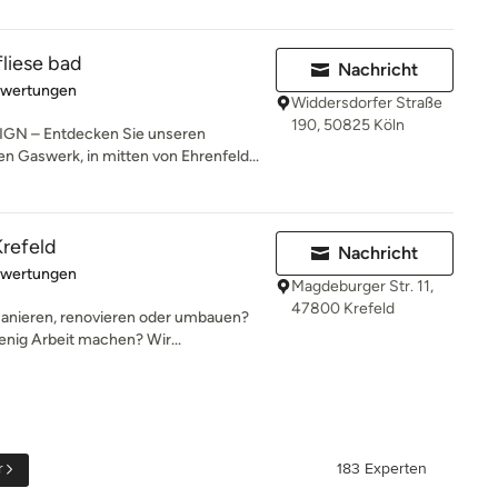
fliese bad
Nachricht
rtung: 5 von 5 Sternen
ewertungen
Widdersdorfer Straße
190, 50825 Köln
N – Entdecken Sie unseren
n Gaswerk, in mitten von Ehrenfeld...
refeld
Nachricht
rtung: 5 von 5 Sternen
ewertungen
Magdeburger Str. 11,
47800 Krefeld
anieren, renovieren oder umbauen?
enig Arbeit machen? Wir...
r
183 Experten