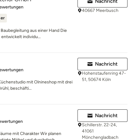
Nachricht
rtung: 4.7 von 5 Sternen
Bewertungen
40667 Meerbusch
ner
 Baubegleitung aus einer Hand Die
entwickelt individu...
Nachricht
rtung: 4.9 von 5 Sternen
Bewertungen
Hohenstaufenring 47-
51, 50674 Köln
Küchenstudio mit Olnineshop mit drei
rühl, beschäfti...
Nachricht
rtung: 5 von 5 Sternen
Bewertungen
Schillerstr. 22-24,
41061
räume mit Charakter Wir planen
Mönchengladbach
tigte Möbel und durchdach...