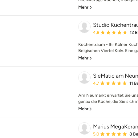
Mehr
Studio Küchentr
Durchschnittliche Bewe
4,8
12 
Küchentraum - Ihr Kölner Küc
Belgischen Viertel Köln. Eine gu
Mehr
SieMatic am Neu
Durchschnittliche Bewe
4,7
11 
Am Neumarkt erwartet Sie unse
genau die Küche, die Sie sich 
Mehr
Marius MegaKeram
Durchschnittliche Bewe
5,0
8 B