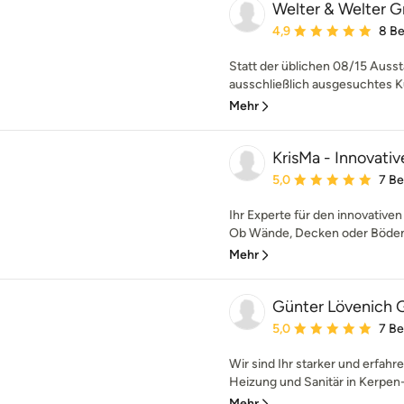
Welter & Welter
Durchschnittliche Bewe
4,9
8 B
Statt der üblichen 08/15 Aussta
ausschließlich ausgesuchtes 
Mehr
KrisMa - Innovati
Durchschnittliche Bewe
5,0
7 B
Ihr Experte für den innovativ
Ob Wände, Decken oder Böden –
Mehr
Günter Lövenich
Durchschnittliche Bewe
5,0
7 B
Wir sind Ihr starker und erfah
Heizung und Sanitär in Kerpen-S
Mehr