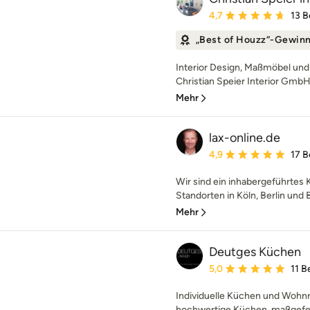
Durchschnittliche Bewe
4,7
13 
„Best of Houzz“-Gewin
Interior Design, Maßmöbel und
Christian Speier Interior GmbH 
Mehr
lax-online.de
Durchschnittliche Bewe
4,9
17 
Wir sind ein inhabergeführtes 
Standorten in Köln, Berlin und B
Mehr
Deutges Küchen
Durchschnittliche Bewe
5,0
11 
Individuelle Küchen und Wohn
hochwertige Küchen, maßgefer