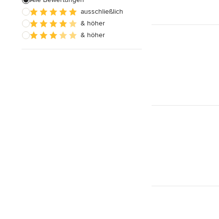
ausschließlich
Alle anzeigen
& höher
& höher