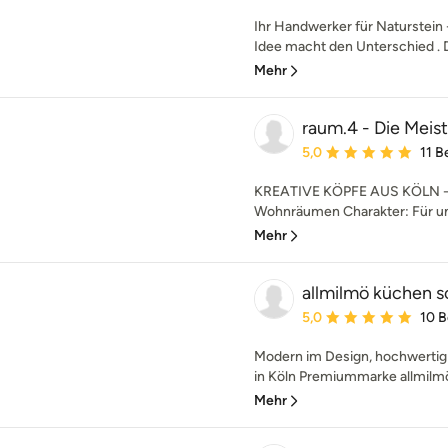
Ihr Handwerker für Naturstein 
Idee macht den Unterschied . D
Mehr
raum.4 - Die Meis
Durchschnittliche Bewe
5,0
11 
KREATIVE KÖPFE AUS KÖLN - W
Wohnräumen Charakter: Für un
Mehr
allmilmö küchen s
Durchschnittliche Bewe
5,0
10 
Modern im Design, hochwertig 
in Köln Premiummarke allmilmö:
Mehr