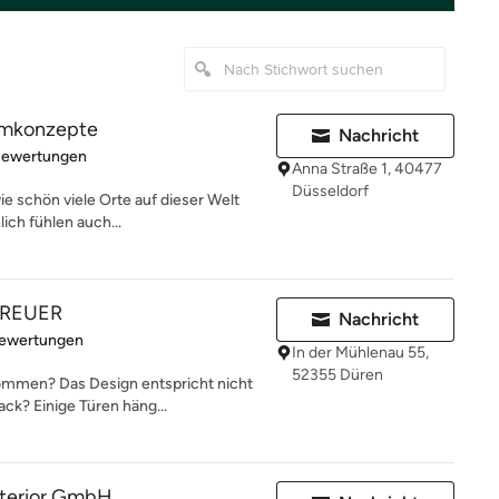
aumkonzepte
Nachricht
rtung: 4.8 von 5 Sternen
Bewertungen
Anna Straße 1, 40477
Düsseldorf
wie schön viele Orte auf dieser Welt
ch fühlen auch...
REUER
Nachricht
rtung: 5 von 5 Sternen
Bewertungen
In der Mühlenau 55,
52355 Düren
ekommen? Das Design entspricht nicht
k? Einige Türen häng...
interior GmbH