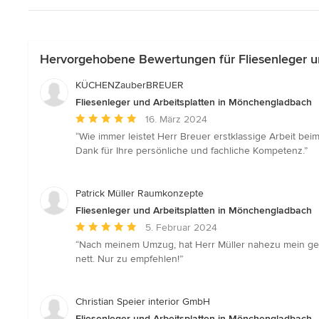
Hervorgehobene Bewertungen für Fliesenleger u
KÜCHENZauberBREUER
Fliesenleger und Arbeitsplatten in Mönchengladbach
Durchschnittliche
16. März 2024
Bewertung:
“Wie immer leistet Herr Breuer erstklassige Arbeit be
5
Dank für Ihre persönliche und fachliche Kompetenz.”
von
5
Sternen
Patrick Müller Raumkonzepte
Fliesenleger und Arbeitsplatten in Mönchengladbach
Durchschnittliche
5. Februar 2024
Bewertung:
“Nach meinem Umzug, hat Herr Müller nahezu mein gesam
5
nett. Nur zu empfehlen!”
von
5
Sternen
Christian Speier interior GmbH
Fliesenleger und Arbeitsplatten in Mönchengladbach