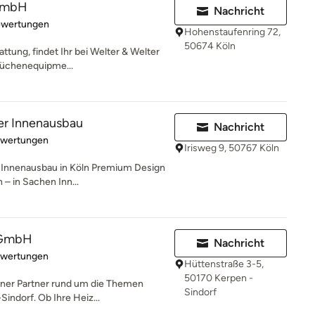
 GmbH
Nachricht
rtung: 4.9 von 5 Sternen
ewertungen
Hohenstaufenring 72,
50674 Köln
ttung, findet Ihr bei Welter & Welter
Küchenequipme...
ver Innenausbau
Nachricht
rtung: 5 von 5 Sternen
ewertungen
Irisweg 9, 50767 Köln
en Innenausbau in Köln Premium Design
 in Sachen Inn...
 GmbH
Nachricht
rtung: 5 von 5 Sternen
ewertungen
Hüttenstraße 3-5,
50170 Kerpen -
rener Partner rund um die Themen
Sindorf
indorf. Ob Ihre Heiz...