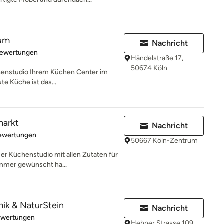
aum
Nachricht
rtung: 4.8 von 5 Sternen
Bewertungen
Händelstraße 17,
50674 Köln
henstudio Ihrem Küchen Center im
te Küche ist das...
markt
Nachricht
rtung: 4.7 von 5 Sternen
Bewertungen
50667 Köln-Zentrum
r Küchenstudio mit allen Zutaten für
immer gewünscht ha...
ik & NaturStein
Nachricht
rtung: 5 von 5 Sternen
ewertungen
Hehner Strasse 109,