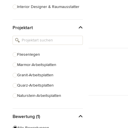
Interior Designer & Raumausstatter
Küchenplanung
Projektart
Landschaftsarchitekten
Armaturen & Sanitärbedarf
Beleuchtung
Fliesenlegen
Einbauschränke
Marmor-Arbeitsplatten
Alle anzeigen
Granit-Arbeitsplatten
Quarz-Arbeitsplatten
Naturstein-Arbeitsplatten
Laminat-Arbeitsplatten
Bewertung (1)
Fugenlose Böden
Fugenlose Wände
Alle Bewertungen