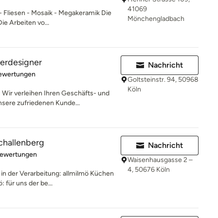
41069
- Fliesen - Mosaik - Megakeramik Die
Mönchengladbach
ie Arbeiten vo...
terdesigner
Nachricht
rtung: 5 von 5 Sternen
Bewertungen
Goltsteinstr. 94, 50968
Köln
ir verleihen Ihren Geschäfts- und
sere zufriedenen Kunde...
challenberg
Nachricht
rtung: 5 von 5 Sternen
Bewertungen
Waisenhausgasse 2 –
4, 50676 Köln
in der Verarbeitung: allmilmö Küchen
 für uns der be...