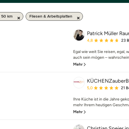
 50 km
Fliesen & Arbeitsplatten
Patrick Müller R
Durchschnittliche Bewe
4,8
23 
Egal wie weit Sie reisen, egal, 
auch sein mögen – wahrscheinli
Mehr
KÜCHENZauberB
Durchschnittliche Bewe
5,0
21 
Ihre Küche ist in die Jahre g
mehr Ihrem heutigen Geschmac
Mehr
Christian Speier 