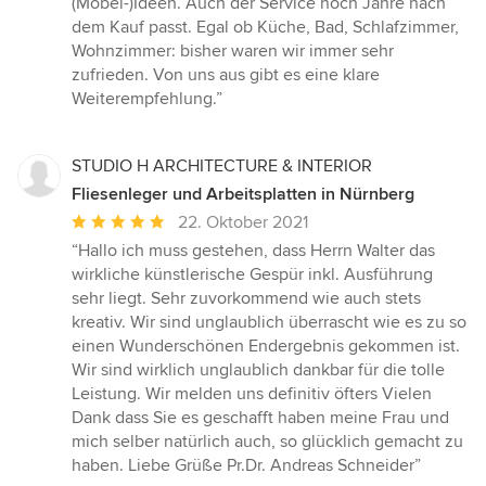
(Möbel-)Ideen. Auch der Service noch Jahre nach
Sternen
dem Kauf passt. Egal ob Küche, Bad, Schlafzimmer,
Wohnzimmer: bisher waren wir immer sehr
zufrieden. Von uns aus gibt es eine klare
Weiterempfehlung.”
STUDIO H ARCHITECTURE & INTERIOR
Fliesenleger und Arbeitsplatten in Nürnberg
Durchschnittliche
22. Oktober 2021
Bewertung:
“Hallo ich muss gestehen, dass Herrn Walter das
5
wirkliche künstlerische Gespür inkl. Ausführung
von
sehr liegt. Sehr zuvorkommend wie auch stets
5
kreativ. Wir sind unglaublich überrascht wie es zu so
Sternen
einen Wunderschönen Endergebnis gekommen ist.
Wir sind wirklich unglaublich dankbar für die tolle
Leistung. Wir melden uns definitiv öfters Vielen
Dank dass Sie es geschafft haben meine Frau und
mich selber natürlich auch, so glücklich gemacht zu
haben. Liebe Grüße Pr.Dr. Andreas Schneider”