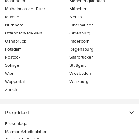
Mannheim
Mönchen­gladbach
Mülheim-an-der-Ruhr
München
Münster
Neuss
Nürnberg
Oberhausen
Offenbach-am-Main
Oldenburg
Osnabrück
Paderborn
Potsdam
Regensburg
Rostock
Saarbrücken
Solingen
Stuttgart
Wien
Wiesbaden
Wuppertal
Würzburg
Zürich
Projektart
Fliesenlegen
Marmor-Arbeitsplatten