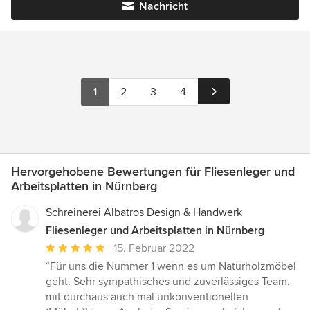
Nachricht
1
2
3
4
Hervorgehobene Bewertungen für Fliesenleger und
Arbeitsplatten in Nürnberg
Schreinerei Albatros Design & Handwerk
Fliesenleger und Arbeitsplatten in Nürnberg
Durchschnittliche
15. Februar 2022
Bewertung:
“Für uns die Nummer 1 wenn es um Naturholzmöbel
5
geht. Sehr sympathisches und zuverlässiges Team,
von
mit durchaus auch mal unkonventionellen
5