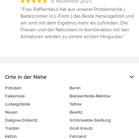
Durchschnittliche
9. November 2023
Bewertung:
“Frau Rafflenbeul hat aus unserer Problemecke (
5
Badezimmer in L-Form ) das Beste herausgeholt und
von
wir sind mit dem Ergebnis mehr als zufrieden. Die
5
Fliesen und der Naturstein in Kombination mit den
Sternen
Armaturen werden zu einem echten Hingucker.”
Orte in der Nähe
Potsdam
Berlin
Falkensee
Blankenfelde-Mahlow
Ludwigsfelde
Teltow
Nauen
Beelitz
Dallgow-Döberitz
Schönwalde-Siedlung
Trebbin
Groß Kreutz
Ketzin
Fahrland