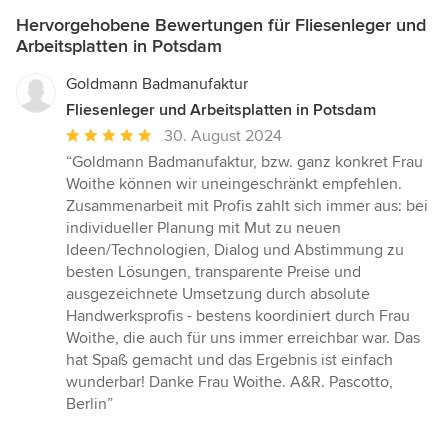
Hervorgehobene Bewertungen für Fliesenleger und
Arbeitsplatten in Potsdam
Goldmann Badmanufaktur
Fliesenleger und Arbeitsplatten in Potsdam
Durchschnittliche
30. August 2024
Bewertung:
“Goldmann Badmanufaktur, bzw. ganz konkret Frau
5
Woithe können wir uneingeschränkt empfehlen.
von
Zusammenarbeit mit Profis zahlt sich immer aus: bei
5
individueller Planung mit Mut zu neuen
Sternen
Ideen/Technologien, Dialog und Abstimmung zu
besten Lösungen, transparente Preise und
ausgezeichnete Umsetzung durch absolute
Handwerksprofis - bestens koordiniert durch Frau
Woithe, die auch für uns immer erreichbar war. Das
hat Spaß gemacht und das Ergebnis ist einfach
wunderbar! Danke Frau Woithe. A&R. Pascotto,
Berlin”