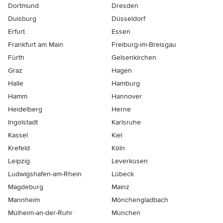
Dortmund
Dresden
Duisburg
Düsseldorf
Erfurt
Essen
Frankfurt am Main
Freiburg-im-Breisgau
Fürth
Gelsenkirchen
Graz
Hagen
Halle
Hamburg
Hamm
Hannover
Heidelberg
Herne
Ingolstadt
Karlsruhe
Kassel
Kiel
Krefeld
Köln
Leipzig
Leverkusen
Ludwigshafen-am-Rhein
Lübeck
Magdeburg
Mainz
Mannheim
Mönchen­gladbach
Mülheim-an-der-Ruhr
München