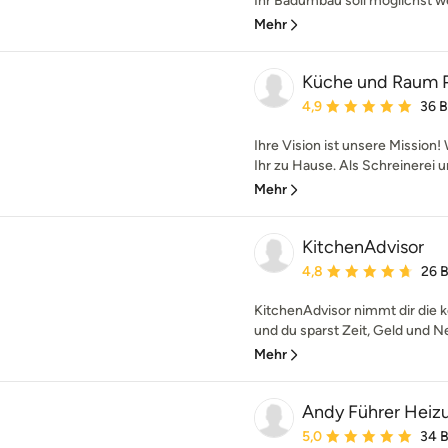
Ihr Badumbau soll möglichst w
Mehr
Küche und Raum P
Durchschnittliche Bewe
4,9
36 
Ihre Vision ist unsere Mission! 
Ihr zu Hause. Als Schreinerei u
Mehr
KitchenAdvisor
Durchschnittliche Bewe
4,8
26 
KitchenAdvisor nimmt dir die 
und du sparst Zeit, Geld und N
Mehr
Andy Führer Heizu
Durchschnittliche Bewe
5,0
34 