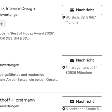
sk Interior Design
Nachricht
rtung: 5 von 5 Sternen
Bewertungen
Wörthstr. 32, 81667
München
ner
mit dem "Best of Houzz Award 2026"
IOR DESIGN & 3D...
Nachricht
rtung: 5 von 5 Sternen
Bewertungen
Prinzregentenstr. 54,
80538 München
bergeführtes und modernes
 An der Spitze: die beiden Gesel...
osthoff-Horstmann
Nachricht
rtung: 5 von 5 Sternen
Bewertungen
Albachtener Straße 5,