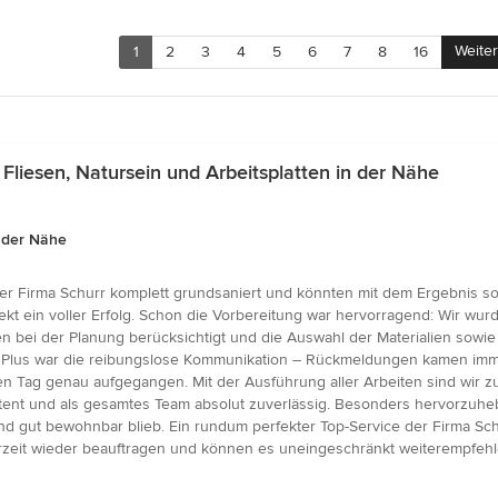
Weiter
1
2
3
4
5
6
7
8
16
liesen, Natursein und Arbeitsplatten in der Nähe
n der Nähe
 Firma Schurr komplett grundsaniert und könnten mit dem Ergebnis sow
jekt ein voller Erfolg. Schon die Vorbereitung war hervorragend: Wir wurde
ei der Planung berücksichtigt und die Auswahl der Materialien sowie 
s Plus war die reibungslose Kommunikation – Rückmeldungen kamen immer 
f den Tag genau aufgegangen. Mit der Ausführung aller Arbeiten sind wir
tent und als gesamtes Team absolut zuverlässig. Besonders hervorzuhe
ut bewohnbar blieb. Ein rundum perfekter Top-Service der Firma Schur
rzeit wieder beauftragen und können es uneingeschränkt weiterempfehl