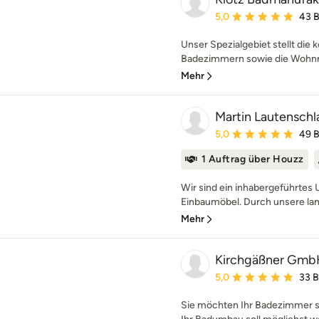
Durchschnittliche Bewe
5,0
43 
Unser Spezialgebiet stellt die
Badezimmern sowie die Wohnra
Mehr
Martin Lautensch
Durchschnittliche Bewe
5,0
49 
1 Auftrag über Houzz
Wir sind ein inhabergeführte
Einbaumöbel. Durch unsere lan
Mehr
Kirchgäßner Gm
Durchschnittliche Bewe
5,0
33 
Sie möchten Ihr Badezimmer s