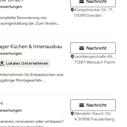
Nachricht
rtung: 5 von 5 Sternen
Bewertungen
Königsbrücker Str. 71,
01099 Dresden
 komplette Renovierung von
umgestaltung dar. Zum festen...
lager Küchen & Innenausbau
Nachricht
rtung: 5 von 5 Sternen
Bewertungen
Leonbergerstraße 46,
71287 Weissach Flacht
Lokales Unternehmen
s Unternehmen für Einbauküchen und
gjährige Montageerfahr...
bH
Nachricht
rtung: 5 von 5 Sternen
Bewertungen
Wendelin-Rauch-Str.
4, 97896 Freudenberg
anieren, renovieren oder umbauen?