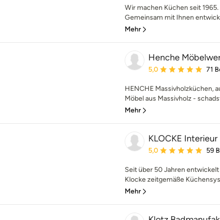
Wir machen Küchen seit 1965. 
Gemeinsam mit Ihnen entwickel
Mehr
Henche Möbelwer
Durchschnittliche Bewe
5,0
71 
HENCHE Massivholzküchen, au
Möbel aus Massivholz - schadsto
Mehr
KLOCKE Interieu
Durchschnittliche Bewe
5,0
59 
Seit über 50 Jahren entwickel
Klocke zeitgemäße Küchensyst
Mehr
Klotz Badmanufa