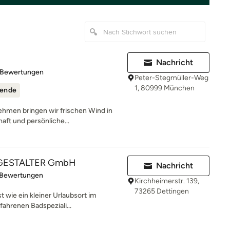
Nachricht
rtung: 4.8 von 5 Sternen
 Bewertungen
Peter-Stegmüller-Weg
1, 80999 München
ende
ehmen bringen wir frischen Wind in
aft und persönliche...
ADGESTALTER GmbH
Nachricht
rtung: 5 von 5 Sternen
 Bewertungen
Kirchheimerstr. 139,
73265 Dettingen
 wie ein kleiner Urlaubsort im
ahrenen Badspeziali...