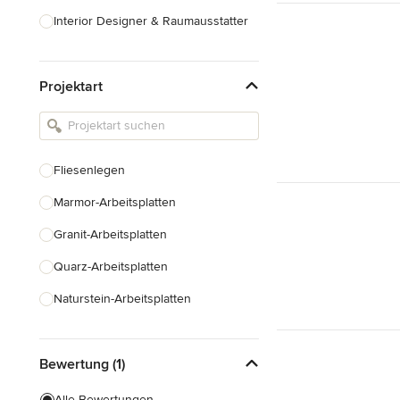
Interior Designer & Raumausstatter
Küchenplanung
Projektart
Landschaftsarchitekten
Armaturen & Sanitärbedarf
Beleuchtung
Fliesenlegen
Einbauschränke
Marmor-Arbeitsplatten
Alle anzeigen
Granit-Arbeitsplatten
Quarz-Arbeitsplatten
Naturstein-Arbeitsplatten
Laminat-Arbeitsplatten
Bewertung (1)
Fugenlose Böden
Fugenlose Wände
Alle Bewertungen