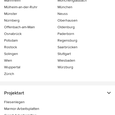
Mannheim
Mönchen­gladbach
Mülheim-an-der-Ruhr
München
Münster
Neuss
Nürnberg
Oberhausen
Offenbach-am-Main
Oldenburg
Osnabrück
Paderborn
Potsdam
Regensburg
Rostock
Saarbrücken
Solingen
Stuttgart
Wien
Wiesbaden
Wuppertal
Würzburg
Zürich
Projektart
Fliesenlegen
Marmor-Arbeitsplatten