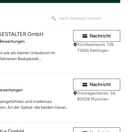
ADGESTALTER GmbH
Nachricht
rtung: 5 von 5 Sternen
 Bewertungen
Kirchheimerstr. 139,
73265 Dettingen
 wie ein kleiner Urlaubsort im
ahrenen Badspeziali...
Nachricht
rtung: 5 von 5 Sternen
Bewertungen
Prinzregentenstr. 54,
80538 München
bergeführtes und modernes
 An der Spitze: die beiden Gesel...
ktur GmbH