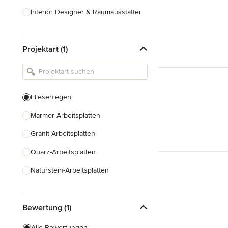
Interior Designer & Raumausstatter
Küchenplanung
Projektart (1)
Landschaftsarchitekten
Armaturen & Sanitärbedarf
Beleuchtung
Fliesenlegen
Einbauschränke
Marmor-Arbeitsplatten
Alle anzeigen
Granit-Arbeitsplatten
Quarz-Arbeitsplatten
Naturstein-Arbeitsplatten
Laminat-Arbeitsplatten
Bewertung (1)
Fugenlose Böden
Fugenlose Wände
Alle Bewertungen