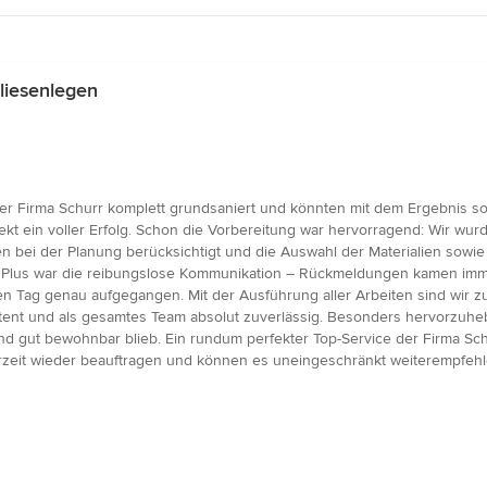
liesenlegen
 Firma Schurr komplett grundsaniert und könnten mit dem Ergebnis sow
jekt ein voller Erfolg. Schon die Vorbereitung war hervorragend: Wir wurde
ei der Planung berücksichtigt und die Auswahl der Materialien sowie 
s Plus war die reibungslose Kommunikation – Rückmeldungen kamen immer 
f den Tag genau aufgegangen. Mit der Ausführung aller Arbeiten sind wir
tent und als gesamtes Team absolut zuverlässig. Besonders hervorzuhe
ut bewohnbar blieb. Ein rundum perfekter Top-Service der Firma Schur
rzeit wieder beauftragen und können es uneingeschränkt weiterempfehl