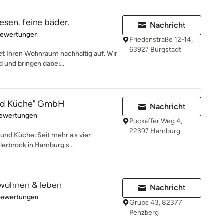
liesen. feine bäder.
Nachricht
rtung: 4.9 von 5 Sternen
Bewertungen
Friedenstraße 12-14,
63927 Bürgstadt
t Ihren Wohnraum nachhaltig auf. Wir
 und bringen dabei...
und Küche" GmbH
Nachricht
rtung: 4.6 von 5 Sternen
Bewertungen
Puckaffer Weg 4,
22397 Hamburg
 und Küche: Seit mehr als vier
lerbrock in Hamburg s...
wohnen & leben
Nachricht
rtung: 5 von 5 Sternen
Bewertungen
Grube 43, 82377
Penzberg