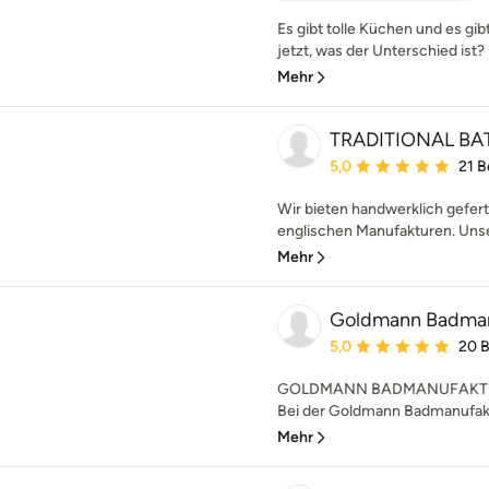
Es gibt tolle Küchen und es gi
jetzt, was der Unterschied ist? 
Mehr
TRADITIONAL B
Durchschnittliche Bewe
5,0
21 
Wir bieten handwerklich gefer
englischen Manufakturen. Unser
Mehr
Goldmann Badman
Durchschnittliche Bewe
5,0
20 
GOLDMANN BADMANUFAKTUR .
Bei der Goldmann Badmanufaktur
Mehr