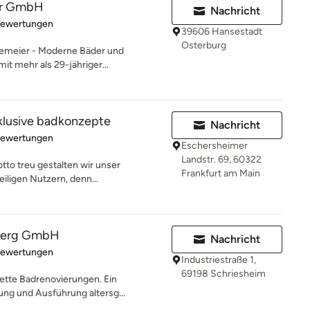
er GmbH
Nachricht
rtung: 4.9 von 5 Sternen
Bewertungen
39606 Hansestadt
Osterburg
emeier - Moderne Bäder und
it mehr als 29-jähriger...
klusive badkonzepte
Nachricht
rtung: 5 von 5 Sternen
Bewertungen
Eschersheimer
Landstr. 69, 60322
otto treu gestalten wir unser
Frankfurt am Main
ligen Nutzern, denn...
berg GmbH
Nachricht
rtung: 5 von 5 Sternen
Bewertungen
Industriestraße 1,
69198 Schriesheim
lette Badrenovierungen. Ein
ung und Ausführung altersg...