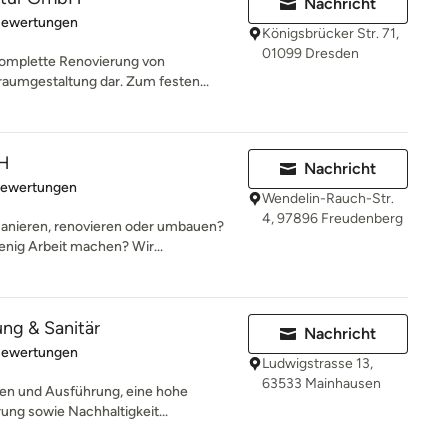
Nachricht
rtung: 5 von 5 Sternen
Bewertungen
Königsbrücker Str. 71,
01099 Dresden
 komplette Renovierung von
umgestaltung dar. Zum festen...
bH
Nachricht
rtung: 5 von 5 Sternen
Bewertungen
Wendelin-Rauch-Str.
4, 97896 Freudenberg
anieren, renovieren oder umbauen?
enig Arbeit machen? Wir...
ng & Sanitär
Nachricht
rtung: 5 von 5 Sternen
Bewertungen
Ludwigstrasse 13,
63533 Mainhausen
kten und Ausführung, eine hohe
ng sowie Nachhaltigkeit...