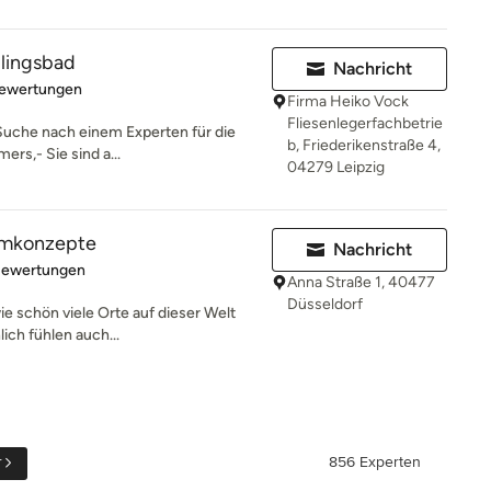
lingsbad
Nachricht
rtung: 5 von 5 Sternen
Bewertungen
Firma Heiko Vock
Fliesenlegerfachbetrie
 Suche nach einem Experten für die
b, Friederikenstraße 4,
rs,- Sie sind a...
04279 Leipzig
aumkonzepte
Nachricht
rtung: 4.8 von 5 Sternen
Bewertungen
Anna Straße 1, 40477
Düsseldorf
wie schön viele Orte auf dieser Welt
ch fühlen auch...
r
856 Experten