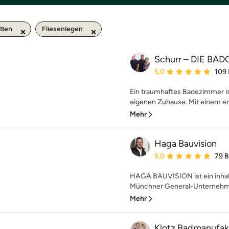
tten
Fliesenlegen
Schurr – DIE B
Durchschnittliche Bewe
5,0
109
Ein traumhaftes Badezimmer ist
eigenen Zuhause. Mit einem erf
Mehr
Haga Bauvision
Durchschnittliche Bewe
5,0
79 
HAGA BAUVISION ist ein inha
Münchner General-Unternehmen.
Mehr
Klotz Badmanufa