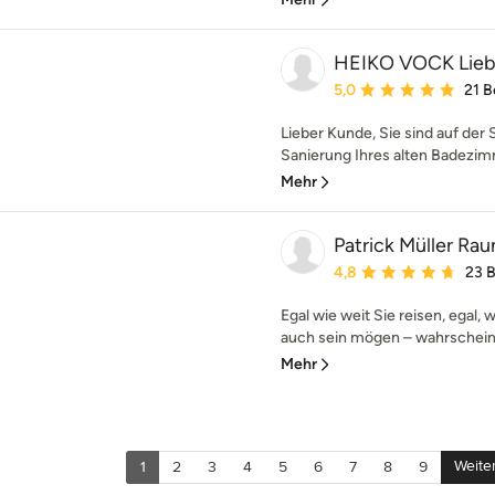
HEIKO VOCK Lieb
Durchschnittliche Bewe
5,0
21 
Lieber Kunde, Sie sind auf der
Sanierung Ihres alten Badezimme
Mehr
Patrick Müller R
Durchschnittliche Bewe
4,8
23 
Egal wie weit Sie reisen, egal, 
auch sein mögen – wahrscheinli
Mehr
Weite
1
2
3
4
5
6
7
8
9