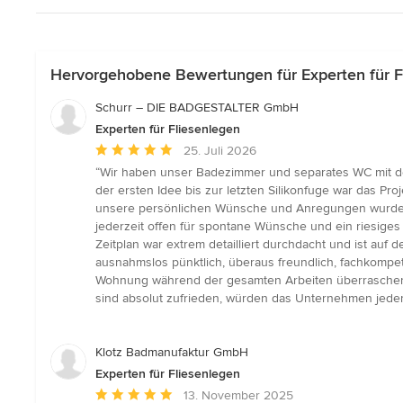
Hervorgehobene Bewertungen für Experten für F
Schurr – DIE BADGESTALTER GmbH
Experten für Fliesenlegen
Durchschnittliche
25. Juli 2026
Bewertung:
“Wir haben unser Badezimmer und separates WC mit der
5
der ersten Idee bis zur letzten Silikonfuge war das Pro
von
unsere persönlichen Wünsche und Anregungen wurden b
5
jederzeit offen für spontane Wünsche und ein riesige
Sternen
Zeitplan war extrem detailliert durchdacht und ist au
ausnahmslos pünktlich, überaus freundlich, fachkompe
Wohnung während der gesamten Arbeiten überraschend g
sind absolut zufrieden, würden das Unternehmen jede
Klotz Badmanufaktur GmbH
Experten für Fliesenlegen
Durchschnittliche
13. November 2025