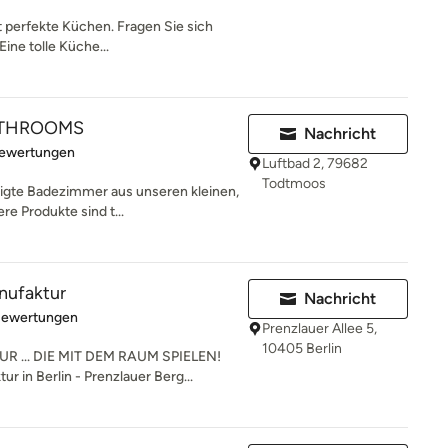
bt perfekte Küchen. Fragen Sie sich
Eine tolle Küche...
ATHROOMS
Nachricht
rtung: 5 von 5 Sternen
Bewertungen
Luftbad 2, 79682
Todtmoos
tigte Badezimmer aus unseren kleinen,
e Produkte sind t...
ufaktur
Nachricht
rtung: 5 von 5 Sternen
Bewertungen
Prenzlauer Allee 5,
10405 Berlin
.. DIE MIT DEM RAUM SPIELEN!
 in Berlin - Prenzlauer Berg...