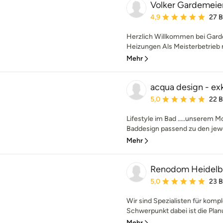
Volker Gardemei
Durchschnittliche Bewe
4,9
27 
Herzlich Willkommen bei Gard
Heizungen Als Meisterbetrieb m
Mehr
acqua design - ex
Durchschnittliche Bewe
5,0
22 
Lifestyle im Bad .....unserem M
Baddesign passend zu den jewei
Mehr
Renodom Heidel
Durchschnittliche Bewe
5,0
23 
Wir sind Spezialisten für komp
Schwerpunkt dabei ist die Plan
Mehr