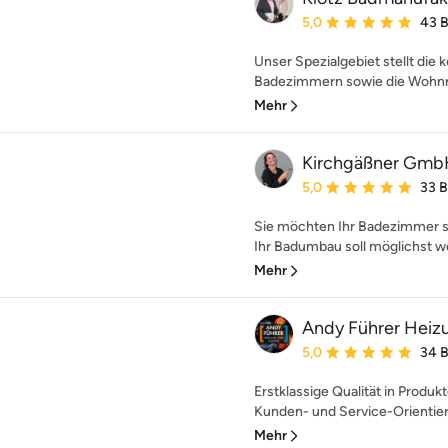
Durchschnittliche Bewe
5,0
43 
Unser Spezialgebiet stellt die
Badezimmern sowie die Wohnra
Mehr
Kirchgäßner Gm
Durchschnittliche Bewe
5,0
33 
Sie möchten Ihr Badezimmer s
Ihr Badumbau soll möglichst w
Mehr
Andy Führer Heizu
Durchschnittliche Bewe
5,0
34 
Erstklassige Qualität in Produ
Kunden- und Service-Orientieru
Mehr