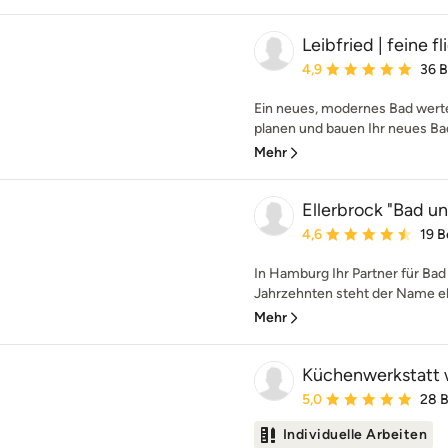
Leibfried | feine f
Durchschnittliche Bewe
4,9
36 
Ein neues, modernes Bad werte
planen und bauen Ihr neues Bad
Mehr
Ellerbrock "Bad 
Durchschnittliche Bewe
4,6
19 
In Hamburg Ihr Partner für Bad
Jahrzehnten steht der Name el
Mehr
Küchenwerkstatt 
Durchschnittliche Bewe
5,0
28 
Individuelle Arbeiten