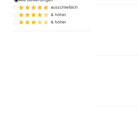
ausschließlich
Alle anzeigen
& höher
& höher