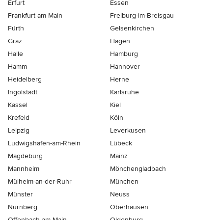
Erfurt
Essen
Frankfurt am Main
Freiburg-im-Breisgau
Fürth
Gelsenkirchen
Graz
Hagen
Halle
Hamburg
Hamm
Hannover
Heidelberg
Herne
Ingolstadt
Karlsruhe
Kassel
Kiel
Krefeld
Köln
Leipzig
Leverkusen
Ludwigshafen-am-Rhein
Lübeck
Magdeburg
Mainz
Mannheim
Mönchen­gladbach
Mülheim-an-der-Ruhr
München
Münster
Neuss
Nürnberg
Oberhausen
Offenbach-am-Main
Oldenburg