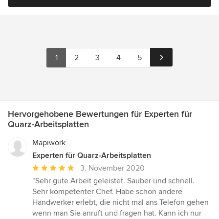
1
2
3
4
5
Hervorgehobene Bewertungen für Experten für
Quarz-Arbeitsplatten
Mapiwork
Experten für Quarz-Arbeitsplatten
Durchschnittliche
3. November 2020
Bewertung:
“Sehr gute Arbeit geleistet. Sauber und schnell.
5
Sehr kompetenter Chef. Habe schon andere
von
Handwerker erlebt, die nicht mal ans Telefon gehen
5
wenn man Sie anruft und fragen hat. Kann ich nur