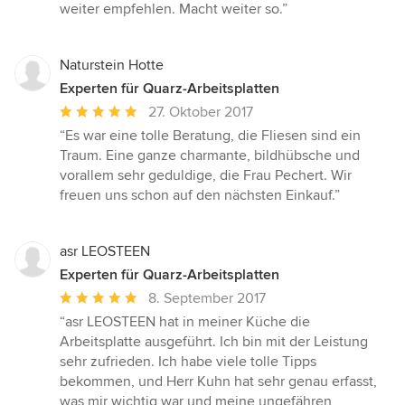
Sternen
weiter empfehlen. Macht weiter so.”
Naturstein Hotte
Experten für Quarz-Arbeitsplatten
Durchschnittliche
27. Oktober 2017
Bewertung:
“Es war eine tolle Beratung, die Fliesen sind ein
5
Traum. Eine ganze charmante, bildhübsche und
von
vorallem sehr geduldige, die Frau Pechert. Wir
5
freuen uns schon auf den nächsten Einkauf.”
Sternen
asr LEOSTEEN
Experten für Quarz-Arbeitsplatten
Durchschnittliche
8. September 2017
Bewertung:
“asr LEOSTEEN hat in meiner Küche die
5
Arbeitsplatte ausgeführt. Ich bin mit der Leistung
von
sehr zufrieden. Ich habe viele tolle Tipps
5
bekommen, und Herr Kuhn hat sehr genau erfasst,
Sternen
was mir wichtig war und meine ungefähren