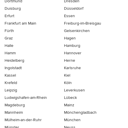
Dortmund
Dresden
Duisburg
Düsseldorf
Erfurt
Essen
Frankfurt am Main
Freiburg-im-Breisgau
Fürth
Gelsenkirchen
Graz
Hagen
Halle
Hamburg
Hamm
Hannover
Heidelberg
Herne
Ingolstadt
Karlsruhe
Kassel
Kiel
Krefeld
Köln
Leipzig
Leverkusen
Ludwigshafen-am-Rhein
Lübeck
Magdeburg
Mainz
Mannheim
Mönchen­gladbach
Mülheim-an-der-Ruhr
München
Münster
Neuss