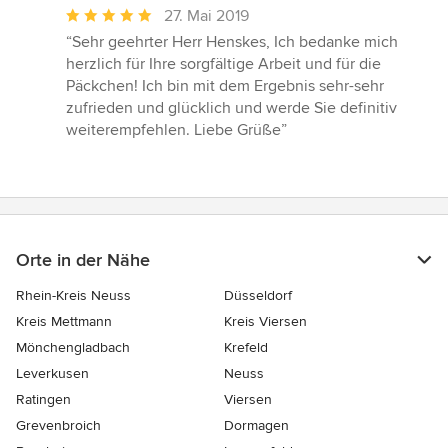
Durchschnittliche
27. Mai 2019
Bewertung:
“Sehr geehrter Herr Henskes, Ich bedanke mich
5
herzlich für Ihre sorgfältige Arbeit und für die
von
Päckchen! Ich bin mit dem Ergebnis sehr-sehr
5
zufrieden und glücklich und werde Sie definitiv
Sternen
weiterempfehlen. Liebe Grüße”
Orte in der Nähe
Rhein-Kreis Neuss
Düsseldorf
Kreis Mettmann
Kreis Viersen
Mönchengladbach
Krefeld
Leverkusen
Neuss
Ratingen
Viersen
Grevenbroich
Dormagen