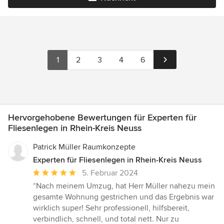
1
2
3
4
6
Hervorgehobene Bewertungen für Experten für
Fliesenlegen in Rhein-Kreis Neuss
Patrick Müller Raumkonzepte
Experten für Fliesenlegen in Rhein-Kreis Neuss
Durchschnittliche
5. Februar 2024
Bewertung:
“Nach meinem Umzug, hat Herr Müller nahezu mein
5
gesamte Wohnung gestrichen und das Ergebnis war
von
wirklich super! Sehr professionell, hilfsbereit,
5
verbindlich, schnell, und total nett. Nur zu