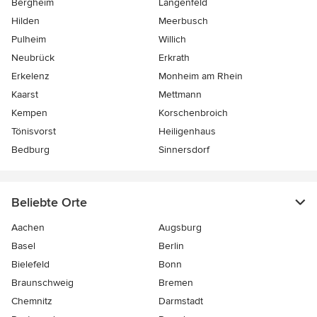
Bergheim
Langenfeld
Hilden
Meerbusch
Pulheim
Willich
Neubrück
Erkrath
Erkelenz
Monheim am Rhein
Kaarst
Mettmann
Kempen
Korschenbroich
Tönisvorst
Heiligenhaus
Bedburg
Sinnersdorf
Beliebte Orte
Aachen
Augsburg
Basel
Berlin
Bielefeld
Bonn
Braunschweig
Bremen
Chemnitz
Darmstadt