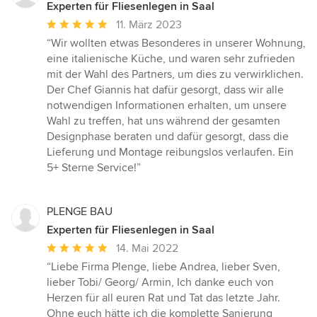
Experten für Fliesenlegen in Saal
Durchschnittliche
11. März 2023
Bewertung:
“Wir wollten etwas Besonderes in unserer Wohnung,
5
eine italienische Küche, und waren sehr zufrieden
von
mit der Wahl des Partners, um dies zu verwirklichen.
5
Der Chef Giannis hat dafür gesorgt, dass wir alle
Sternen
notwendigen Informationen erhalten, um unsere
Wahl zu treffen, hat uns während der gesamten
Designphase beraten und dafür gesorgt, dass die
Lieferung und Montage reibungslos verlaufen. Ein
5+ Sterne Service!”
PLENGE BAU
Experten für Fliesenlegen in Saal
Durchschnittliche
14. Mai 2022
Bewertung:
“Liebe Firma Plenge, liebe Andrea, lieber Sven,
5
lieber Tobi/ Georg/ Armin, Ich danke euch von
von
Herzen für all euren Rat und Tat das letzte Jahr.
5
Ohne euch hätte ich die komplette Sanierung