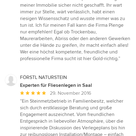
Sternen
meiner Immobilie sicher nicht geschafft. Ihr wart
immer zur Stelle, wärt verlässlich, habt einen
riesigen Wissensschatz und wusste immer was zu
tun ist. Ich für meinen Fall kann die Firma Plenge
nur empfehlen! Egal ob Trockenbau,
Maurerarbeiten, Abriss oder den anderen Gewerken
unter die Hände zu greifen, ihr macht einfach alles!
Wer eine höchst kompetente, freundliche und
professionelle Firma sucht ist hier Gold-richtig.”
FÖRSTL NATURSTEIN
Experten für Fliesenlegen in Saal
Durchschnittliche
29. November 2016
Bewertung:
“Ein Steinmetzbetrieb in Familienbesitz, welcher
5
sich durch erstklassige Beratung und große
von
Engagement auszeichnet. Vom freundlichen
5
Erstgespräch in liebevoller Atmosphäre, über die
Sternen
inspirierende Diskussion des Verlegeplans bis hin
zur reibungslosen Installation/Montage – einfach