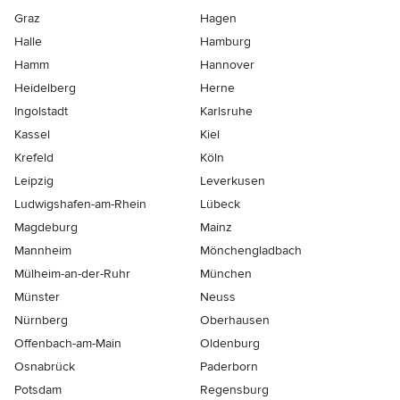
Graz
Hagen
Halle
Hamburg
Hamm
Hannover
Heidelberg
Herne
Ingolstadt
Karlsruhe
Kassel
Kiel
Krefeld
Köln
Leipzig
Leverkusen
Ludwigshafen-am-Rhein
Lübeck
Magdeburg
Mainz
Mannheim
Mönchen­gladbach
Mülheim-an-der-Ruhr
München
Münster
Neuss
Nürnberg
Oberhausen
Offenbach-am-Main
Oldenburg
Osnabrück
Paderborn
Potsdam
Regensburg