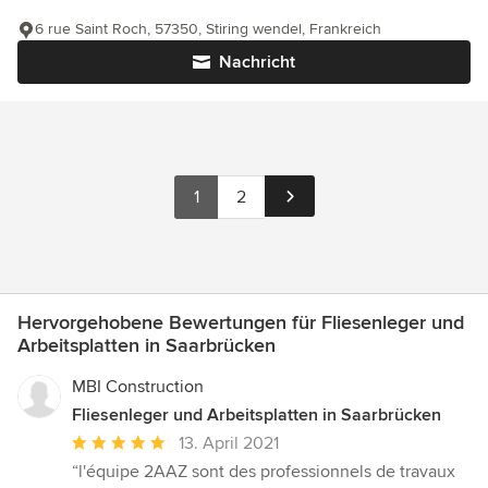
6 rue Saint Roch, 57350, Stiring wendel, Frankreich
Nachricht
1
2
Hervorgehobene Bewertungen für Fliesenleger und
Arbeitsplatten in Saarbrücken
MBI Construction
Fliesenleger und Arbeitsplatten in Saarbrücken
Durchschnittliche
13. April 2021
Bewertung:
“l'équipe 2AAZ sont des professionnels de travaux