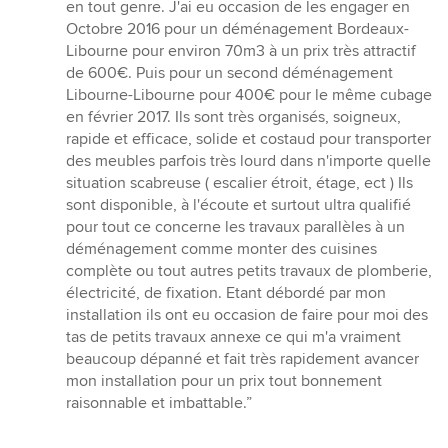
5
en tout genre. J'ai eu occasion de les engager en
von
Octobre 2016 pour un déménagement Bordeaux-
5
Libourne pour environ 70m3 à un prix très attractif
Sternen
de 600€. Puis pour un second déménagement
Libourne-Libourne pour 400€ pour le même cubage
en février 2017. Ils sont très organisés, soigneux,
rapide et efficace, solide et costaud pour transporter
des meubles parfois très lourd dans n'importe quelle
situation scabreuse ( escalier étroit, étage, ect ) Ils
sont disponible, à l'écoute et surtout ultra qualifié
pour tout ce concerne les travaux parallèles à un
déménagement comme monter des cuisines
complète ou tout autres petits travaux de plomberie,
électricité, de fixation. Etant débordé par mon
installation ils ont eu occasion de faire pour moi des
tas de petits travaux annexe ce qui m'a vraiment
beaucoup dépanné et fait très rapidement avancer
mon installation pour un prix tout bonnement
raisonnable et imbattable.”