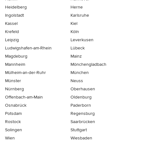
Heidelberg
Herne
Ingolstadt
Karlsruhe
Kassel
Kiel
Krefeld
Köln
Leipzig
Leverkusen
Ludwigshafen-am-Rhein
Lübeck
Magdeburg
Mainz
Mannheim
Mönchen­gladbach
Mülheim-an-der-Ruhr
München
Münster
Neuss
Nürnberg
Oberhausen
Offenbach-am-Main
Oldenburg
Osnabrück
Paderborn
Potsdam
Regensburg
Rostock
Saarbrücken
Solingen
Stuttgart
Wien
Wiesbaden