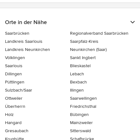
Orte in der Nähe
Saarbrücken
Regionalverband Saarbrücken
Landkreis Saarlouis
Saarpfalz-Kreis
Landkreis Neunkirchen
Neunkirchen (Saar)
Völklingen
Sankt Ingbert
Saarlouis
Blieskastel
Dillingen
Lebach
Püttlingen
Bexbach
Sulzbach/Saar
Illingen
Ottweiler
Saarwellingen
Überherrn
Friedrichsthal
Holz
Bübingen
Hangard
Mainzweiler
Gresaubach
Sitterswald
Krughütte
Schafbrücke