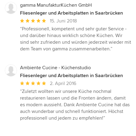
gamma ManufakturKüchen GmbH
Fliesenleger und Arbeitsplatten in Saarbrücken
Durchschnittliche
15. Juni 2018
Bewertung:
“Professionell, kompetent und sehr guter Service -
5
und darüber hinaus wirklich schöne Küchen. Wir
von
sind sehr zufrieden und würden jederzeit wieder mit
5
dem Team von gamma zusammenarbeiten.”
Sternen
Ambiente Cucine - Küchenstudio
Fliesenleger und Arbeitsplatten in Saarbrücken
Durchschnittliche
2. April 2016
Bewertung:
“Zuletzt wollten wir unsere Küche nochmal
5
restaurieren lassen und die Fronten ändern, damit
von
es modern aussieht. Dank Ambiente Cucine hat das
5
auch wunderbar und schnell funktioniert. Höchst
Sternen
professionell und jedem zu empfehlen!”