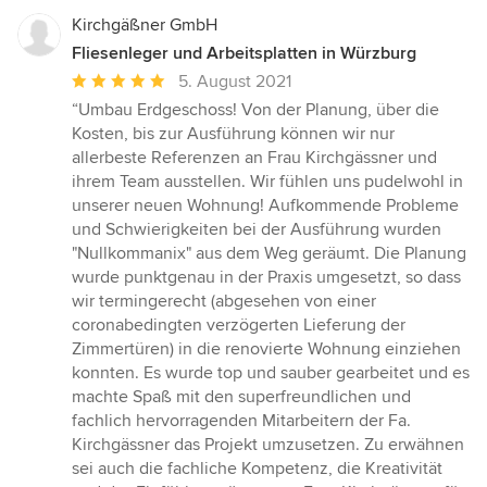
Kirchgäßner GmbH
Fliesenleger und Arbeitsplatten in Würzburg
Durchschnittliche
5. August 2021
Bewertung:
“Umbau Erdgeschoss! Von der Planung, über die
5
Kosten, bis zur Ausführung können wir nur
von
allerbeste Referenzen an Frau Kirchgässner und
5
ihrem Team ausstellen. Wir fühlen uns pudelwohl in
Sternen
unserer neuen Wohnung! Aufkommende Probleme
und Schwierigkeiten bei der Ausführung wurden
"Nullkommanix" aus dem Weg geräumt. Die Planung
wurde punktgenau in der Praxis umgesetzt, so dass
wir termingerecht (abgesehen von einer
coronabedingten verzögerten Lieferung der
Zimmertüren) in die renovierte Wohnung einziehen
konnten. Es wurde top und sauber gearbeitet und es
machte Spaß mit den superfreundlichen und
fachlich hervorragenden Mitarbeitern der Fa.
Kirchgässner das Projekt umzusetzen. Zu erwähnen
sei auch die fachliche Kompetenz, die Kreativität