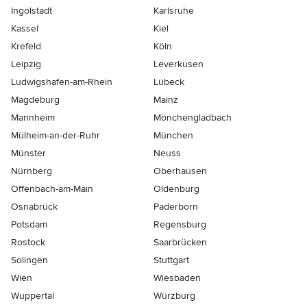
Ingolstadt
Karlsruhe
Kassel
Kiel
Krefeld
Köln
Leipzig
Leverkusen
Ludwigshafen-am-Rhein
Lübeck
Magdeburg
Mainz
Mannheim
Mönchen­gladbach
Mülheim-an-der-Ruhr
München
Münster
Neuss
Nürnberg
Oberhausen
Offenbach-am-Main
Oldenburg
Osnabrück
Paderborn
Potsdam
Regensburg
Rostock
Saarbrücken
Solingen
Stuttgart
Wien
Wiesbaden
Wuppertal
Würzburg