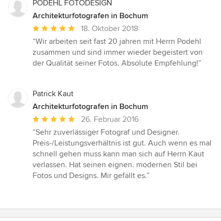
PODEHL FOTODESIGN
Architekturfotografen in Bochum
Durchschnittliche
18. Oktober 2018
Bewertung:
“Wir arbeiten seit fast 20 jahren mit Herrn Podehl
5
zusammen und sind immer wieder begeistert von
von
der Qualität seiner Fotos. Absolute Empfehlung!”
5
Sternen
Patrick Kaut
Architekturfotografen in Bochum
Durchschnittliche
26. Februar 2016
Bewertung:
“Sehr zuverlässiger Fotograf und Designer.
5
Preis-/Leistungsverhältnis ist gut. Auch wenn es mal
von
schnell gehen muss kann man sich auf Herrn Kaut
5
verlassen. Hat seinen eignen. modernen Stil bei
Sternen
Fotos und Designs. Mir gefällt es.”