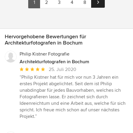
1
2
3
4
8
Hervorgehobene Bewertungen für
Architekturfotografen in Bochum
Philip Kistner Fotografie
Architekturfotografen in Bochum
Durchschnittliche
25. Juli 2020
Bewertung:
“Philip Kistner hat für mich vor nun 3 Jahren ein
5
erstes Projekt abgelichtet. Seit dem ist Philip
von
unabdingbar für jedes Bauvorhaben, welches ich
5
Fotografieren lasse. Er zeichnet sich durch
Sternen
Ideenreichtum und eine Arbeit aus, welche für sich
spricht. Ich freue mich schon auf unser nächstes
Projekt.”