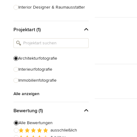
Interior Designer & Raumausstatter
Küchenplanung
Projektart (1)
Landschaftsarchitekten
Armaturen & Sanitärbedarf
Beleuchtung
Architekturfotografie
Einbauschränke
Interieurfotografie
Alle anzeigen
Immobilienfotografie
Alle anzeigen
Bewertung (1)
Alle Bewertungen
ausschließlich