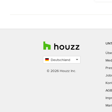
UN
Übe
Deutschland
Med
Land
Pre
auswählen
© 2026 Houzz Inc.
Job
Kon
AG
Imp
Mar