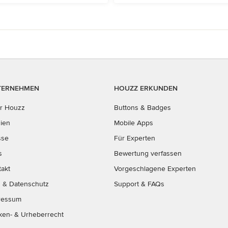
TERNEHMEN
HOUZZ ERKUNDEN
r Houzz
Buttons & Badges
ien
Mobile Apps
sse
Für Experten
s
Bewertung verfassen
takt
Vorgeschlagene Experten
B
&
Datenschutz
Support & FAQs
ressum
ken- & Urheberrecht