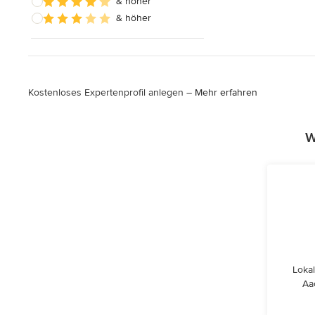
& höher
& höher
Kostenloses Expertenprofil anlegen –
Mehr erfahren
W
Lokal
Aa