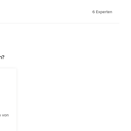
6 Experten
n?
n von