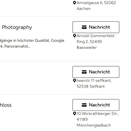
Amselgasse 6, 52062
Aachen
- Photography
Nachricht
Arnold-Sommerfeld-
ndgänge in höchster Qualität. Google
Ring 2, 52499
14, Panoramafot...
Baesweiler
Nachricht
heerstr 11 seffkant,
52538 Selfkant
hloss
Nachricht
10 Wickrathberger Str.,
41189
Mönchengladbach