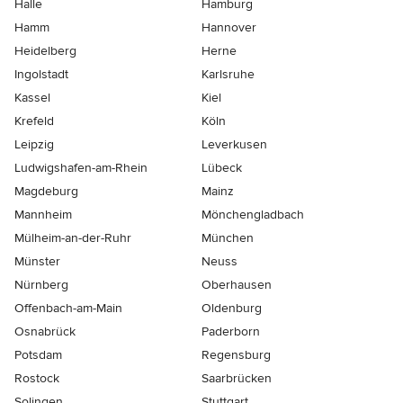
Halle
Hamburg
Hamm
Hannover
Heidelberg
Herne
Ingolstadt
Karlsruhe
Kassel
Kiel
Krefeld
Köln
Leipzig
Leverkusen
Ludwigshafen-am-Rhein
Lübeck
Magdeburg
Mainz
Mannheim
Mönchen­gladbach
Mülheim-an-der-Ruhr
München
Münster
Neuss
Nürnberg
Oberhausen
Offenbach-am-Main
Oldenburg
Osnabrück
Paderborn
Potsdam
Regensburg
Rostock
Saarbrücken
Solingen
Stuttgart