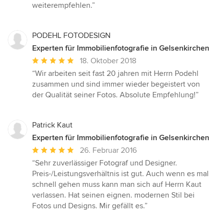
weiterempfehlen.”
PODEHL FOTODESIGN
Experten für Immobilienfotografie in Gelsenkirchen
Durchschnittliche
18. Oktober 2018
Bewertung:
“Wir arbeiten seit fast 20 jahren mit Herrn Podehl
5
zusammen und sind immer wieder begeistert von
von
der Qualität seiner Fotos. Absolute Empfehlung!”
5
Sternen
Patrick Kaut
Experten für Immobilienfotografie in Gelsenkirchen
Durchschnittliche
26. Februar 2016
Bewertung:
“Sehr zuverlässiger Fotograf und Designer.
5
Preis-/Leistungsverhältnis ist gut. Auch wenn es mal
von
schnell gehen muss kann man sich auf Herrn Kaut
5
verlassen. Hat seinen eignen. modernen Stil bei
Sternen
Fotos und Designs. Mir gefällt es.”